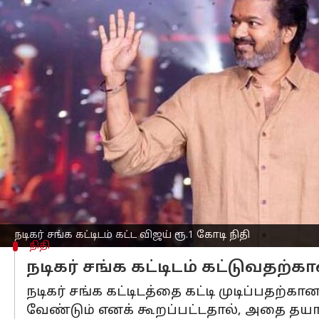
எழுதியவர்
Sep 08, 2024
07:44 pm
Sekar Chinnappan
செய்தி முன்னோட்டம்
நடிகர் சங்க
கூட்டத்திற்குப் பிறகு பேசிய 
கோடி கொடுத்ததாக தெரிவித்தார்.
சென்னை தேனாம்பேட்டையில் உள்ள காமராஜ
நடைபெற்றது.
இந்த கூட்டத்தில் பங்கேற்க நடிகர் வி
பல்வேறு விஷயங்கள் குறித்து தீர்மானங
நடிகர் சங்கத்தின் கட்டுமானப் பணிகள்
நடிகர் சங்க கட்டிடம் கட்ட விஜய் ரூ.1 கோடி நிதி
நிதி
நடிகர் சங்க கட்டிடம் கட்டுவதற்க
நடிகர் சங்க கட்டிடத்தை கட்டி முடிப்
வேண்டும் எனக் கூறப்பட்டதால், அதை தயார்