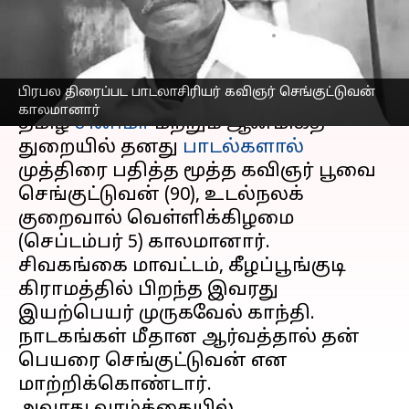
குறைவால் காலமானார்
எழுதியவர்
Sep 06, 2025
10:35 am
Sekar Chinnappan
செய்தி முன்னோட்டம்
பிரபல திரைப்பட பாடலாசிரியர் கவிஞர் செங்குட்டுவன்
காலமானார்
தமிழ்
சினிமா
மற்றும் ஆன்மிகத்
துறையில் தனது
பாடல்களால்
முத்திரை பதித்த மூத்த கவிஞர் பூவை
செங்குட்டுவன் (90), உடல்நலக்
குறைவால் வெள்ளிக்கிழமை
(செப்டம்பர் 5) காலமானார்.
சிவகங்கை மாவட்டம், கீழப்பூங்குடி
கிராமத்தில் பிறந்த இவரது
இயற்பெயர் முருகவேல் காந்தி.
நாடகங்கள் மீதான ஆர்வத்தால் தன்
பெயரை செங்குட்டுவன் என
மாற்றிக்கொண்டார்.