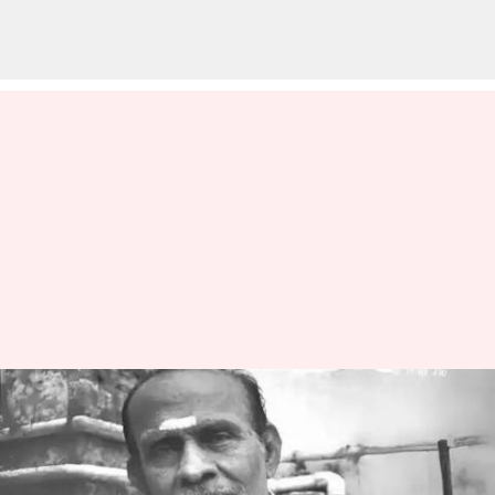
பிரபல திரைப்பட
பாடலாசிரியர் கவிஞர்
செங்குட்டுவன் உடல்நலக்