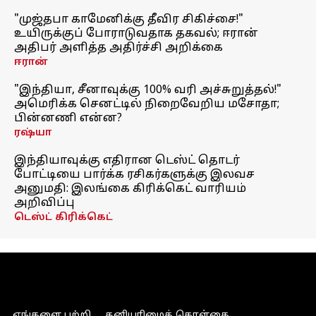
"முஜ்தபா காமேனிக்கு தீவிர சிகிச்சை!"
உயிருக்குப் போராடுவதாக தகவல்; ஈரான்
அதிபர் அளித்த அதிர்ச்சி அறிக்கை
ஈரான்
"இந்தியா, சீனாவுக்கு 100% வரி அச்சுறுத்தல்!"
அமெரிக்க செனட்டில் நிறைவேறிய மசோதா;
பின்னணி என்ன?
ரஷ்யா
இந்தியாவுக்கு எதிரான டெஸ்ட் தொடர்
போட்டியை பார்க்க ரசிகர்களுக்கு இலவச
அனுமதி: இலங்கை கிரிக்கெட் வாரியம்
அறிவிப்பு
டெஸ்ட் கிரிக்கெட்
எங்களை பற்றி
தனியுரிமைக் கொள்கை