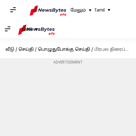
மேலும்
Tamil
Tamil
வீடு
/
செய்தி
/
பொழுதுபோக்கு செய்தி
/
பிரபல திரைப்பட பாடலாசிரியர் கவிஞர் செங்குட்டுவன் உடல்நலக் குறைவால் காலமானார்
ADVERTISEMENT