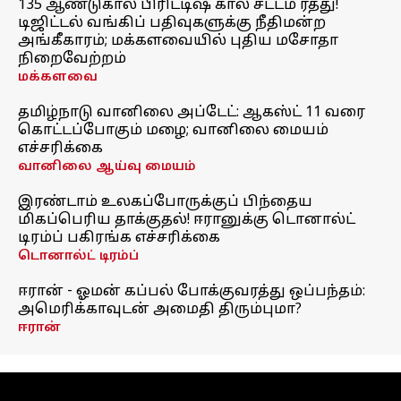
135 ஆண்டுகால பிரிட்டிஷ் கால சட்டம் ரத்து!
டிஜிட்டல் வங்கிப் பதிவுகளுக்கு நீதிமன்ற
அங்கீகாரம்; மக்களவையில் புதிய மசோதா
நிறைவேற்றம்
மக்களவை
தமிழ்நாடு வானிலை அப்டேட்: ஆகஸ்ட் 11 வரை
கொட்டப்போகும் மழை; வானிலை மையம்
எச்சரிக்கை
வானிலை ஆய்வு மையம்
இரண்டாம் உலகப்போருக்குப் பிந்தைய
மிகப்பெரிய தாக்குதல்! ஈரானுக்கு டொனால்ட்
டிரம்ப் பகிரங்க எச்சரிக்கை
டொனால்ட் டிரம்ப்
ஈரான் - ஓமன் கப்பல் போக்குவரத்து ஒப்பந்தம்:
அமெரிக்காவுடன் அமைதி திரும்புமா?
ஈரான்