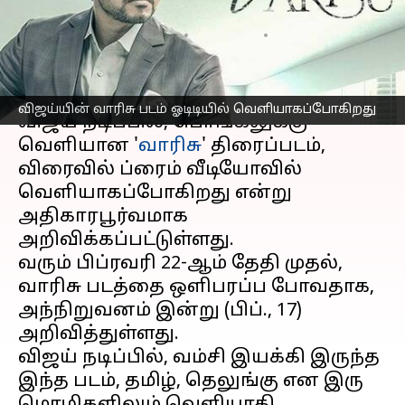
அறிவிப்பு
எழுதியவர்
Feb 17, 2023
03:13 pm
Venkatalakshmi V
செய்தி முன்னோட்டம்
விஜய்யின் வாரிசு படம் ஓடிடியில் வெளியாகப்போகிறது
விஜய் நடிப்பில், பொங்கலுக்கு
வெளியான '
வாரிசு
' திரைப்படம்,
விரைவில் ப்ரைம் வீடியோவில்
வெளியாகப்போகிறது என்று
அதிகாரபூர்வமாக
அறிவிக்கப்பட்டுள்ளது.
வரும் பிப்ரவரி 22-ஆம் தேதி முதல்,
வாரிசு படத்தை ஒளிபரப்ப போவதாக,
அந்நிறுவனம் இன்று (பிப்., 17)
அறிவித்துள்ளது.
விஜய் நடிப்பில், வம்சி இயக்கி இருந்த
இந்த படம், தமிழ், தெலுங்கு என இரு