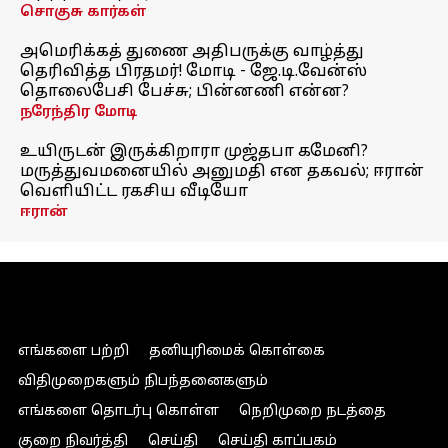
சொகுசு கார்கள்
அமெரிக்கத் துணை அதிபருக்கு வாழ்த்து
தெரிவித்த பிரதமர்! மோடி - ஜே.டி.வேன்ஸ்
தொலைபேசி பேச்சு; பின்னணி என்ன?
நரேந்திர மோடி
உயிருடன் இருக்கிறாரா முஜ்தபா கமேனி?
மருத்துவமனையில் அனுமதி என தகவல்; ஈரான்
வெளியிட்ட ரகசிய வீடியோ
ஈரான்
எங்களை பற்றி
தனியுரிமைக் கொள்கை
விதிமுறைகளும் நிபந்தனைகளும்
எங்களை தொடர்பு கொள்ள
நெறிமுறை நடத்தை
குறை நிவர்த்தி
செய்தி
செய்தி காப்பகம்