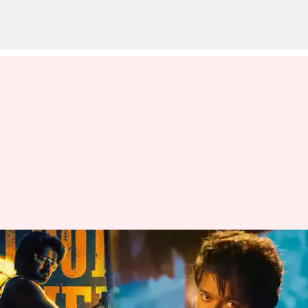
லியோ திரைப்படத்தின்
சிறப்பு காட்சிக்கு
தமிழ்நாடு அரசு அனுமதி