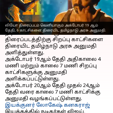
எழுதியவர்
Oct 11, 2023
04:03 pm
Srinath r
செய்தி முன்னோட்டம்
லியோ திரைப்படம் வெளியாகும் அக்டோபர் 19 ஆம்
அக்டோபர் 19ஆம் தேதி
நடிகர் விஜய்
தேதி, 6 காட்சிகளை திரையிட தமிழ்நாடு அரசு அனுமதி.
நடிப்பில் வெளியாகும்
லியோ
திரைப்படத்திற்கு சிறப்பு காட்சிகளை
திரையிட தமிழ்நாடு அரசு அனுமதி
அளித்துள்ளது.
அக்டோபர் 19ஆம் தேதி அதிகாலை 4
மணி மற்றும் காலை 7 மணி சிறப்பு
காட்சிகளுக்கு அனுமதி
அளிக்கப்பட்டுள்ளது.
அக்டோபர் 20ஆம் தேதி முதல் 24ஆம்
தேதி வரை காலை 7 மணி காட்சிக்கு
இயக்குனர்
லோகேஷ் கனகராஜ்
இயக்கத்தில் நடிகர்கள் விஜய்,