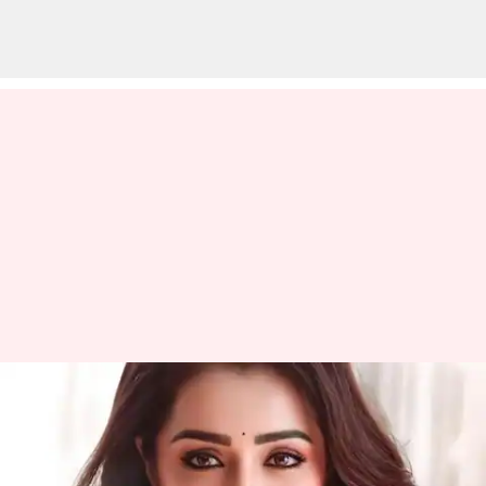
தி கோட்டில் வேற லெவல்
குத்தாட்டம்; நடிகை
த்ரிஷாவுக்கு நன்றி கூறிய