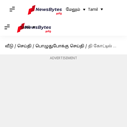
மேலும்
Tamil
Tamil
வீடு
/
செய்தி
/
பொழுதுபோக்கு செய்தி
/
தி கோட்டில் வேற லெவல் குத்தாட்டம்; நடிகை த்ரிஷாவுக்கு நன்றி கூறிய அர்ச்சனா கல்பாத்தி
ADVERTISEMENT