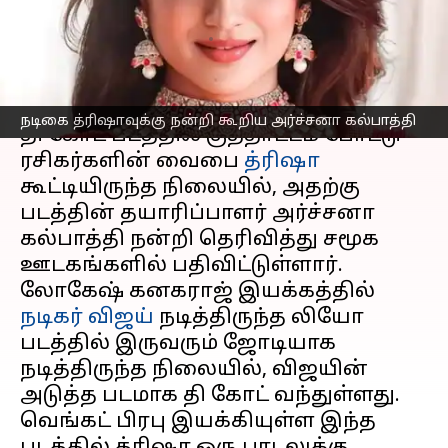
அர்ச்சனா கல்பாத்தி
எழுதியவர்
Sep 07, 2024
07:31 pm
Sekar Chinnappan
செய்தி முன்னோட்டம்
நடிகை த்ரிஷாவுக்கு நன்றி கூறிய அர்ச்சனா கல்பாத்தி
தி கோட் படத்தில் குத்தாட்டம் போட்டு
ரசிகர்களின் வைபை
த்ரிஷா
கூட்டியிருந்த நிலையில், அதற்கு
படத்தின் தயாரிப்பாளர் அர்ச்சனா
கல்பாத்தி நன்றி தெரிவித்து சமூக
ஊடகங்களில் பதிவிட்டுள்ளார்.
லோகேஷ் கனகராஜ் இயக்கத்தில்
நடிகர் விஜய்
நடித்திருந்த லியோ
படத்தில் இருவரும் ஜோடியாக
நடித்திருந்த நிலையில், விஜயின்
அடுத்த படமாக தி கோட் வந்துள்ளது.
வெங்கட் பிரபு இயக்கியுள்ள இந்த