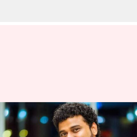
"இந்திய சினிமாவில்
இசைக்கு சிறந்த
பங்களிப்பு"