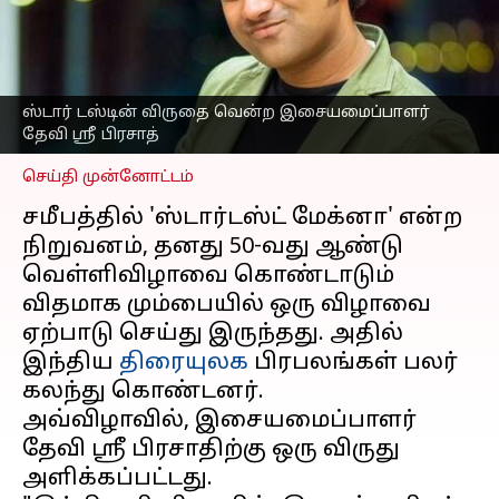
அளித்ததற்காக
இசையமைப்பாளர் தேவி
ஸ்ரீ பிரசாத்துக்கு விருது
எழுதியவர்
Feb 02, 2023
05:24 pm
ஸ்டார் டஸ்டின் விருதை வென்ற இசையமைப்பாளர்
Venkatalakshmi V
தேவி ஸ்ரீ பிரசாத்
செய்தி முன்னோட்டம்
சமீபத்தில் 'ஸ்டார்டஸ்ட் மேக்னா' என்ற
நிறுவனம், தனது 50-வது ஆண்டு
வெள்ளிவிழாவை கொண்டாடும்
விதமாக மும்பையில் ஒரு விழாவை
ஏற்பாடு செய்து இருந்தது. அதில்
இந்திய
திரையுலக
பிரபலங்கள் பலர்
கலந்து கொண்டனர்.
அவ்விழாவில், இசையமைப்பாளர்
தேவி ஸ்ரீ பிரசாதிற்கு ஒரு விருது
அளிக்கப்பட்டது.