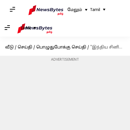
மேலும்
Tamil
Tamil
வீடு
/
செய்தி
/
பொழுதுபோக்கு செய்தி
/
"இந்திய சினிமாவில் இசைக்கு சிறந்த பங்களிப்பு" அளித்ததற்காக இசையமைப்பாளர் தேவி ஸ்ரீ பிரசாத்துக்கு விருது
ADVERTISEMENT