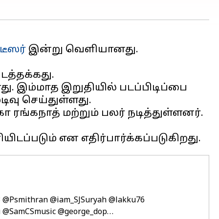
டீஸர்
இன்று வெளியானது.
ிடத்தக்கது.
து. இம்மாத இறுதியில் படப்பிடிப்பை
வு செய்துள்ளது. ​
்கநாத் மற்றும் பலர்​ நடித்துள்ளனர்.
3
@Psmithran
@iam_SJSuryah
@lakku76
u
@SamCSmusic
@george_dop
…