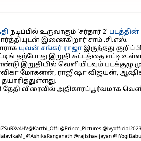
்தி
நடிப்பில் உருவாகும் 'சர்தார் 2'
படத்தின் 
கார்த்தியுடன் இணைகிறார் சாம் .சி.எஸ்.
ாளராக
யுவன் சங்கர் ராஜா
இருந்தது குறிப்ப
்டிங் தற்போது இறுதி கட்டத்தை எட்டி உள்ள
்டு இறுதியில் வெளியிடவும் படக்குழு முடி
ளவிகா மோகனன், ராஜிஷா விஜயன், ஆஷிகா ரங
 தயாரித்துள்ளது.
o/iZSuRXv4HV
@Karthi_Offl
@Prince_Pictures
@ivyofficial202
alavikaM_
@AshikaRanganath
@rajishavijayan
@iYogiBab