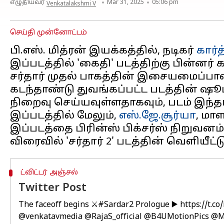
எழுதியவர்
Mar 31, 2025
05:06 pm
Venkatalakshmi V
செய்தி முன்னோட்டம்
பி.எஸ். மித்ரன் இயக்கத்தில், நடிகர்
கார்த
இப்படத்தில் 'கைதி' படத்திற்கு பின்னர் 
சர்தார் முதல் பாகத்தின் இசையமைப்ப
கடந்தாண்டு துவங்கப்பட்ட படத்தின் ஷூட
நிறைவு செய்யவுள்ளதாகவும், படம் இந்தாண
இப்படத்தில் மேலும்,
எஸ்.ஜே.சூர்யா
, மா
இப்படத்தை பிரின்ஸ் பிக்சர்ஸ்​ நிறுவனம்
ட்விட்டர் அஞ்சல்
Twitter Post
The faceoff begins ⚔️
#Sardar2
Prologue ▶️
https://t.c
@venkatavmedia
@RajaS_official
@B4UMotionPics
@M