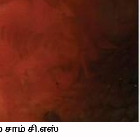
 சாம் சி.எஸ்