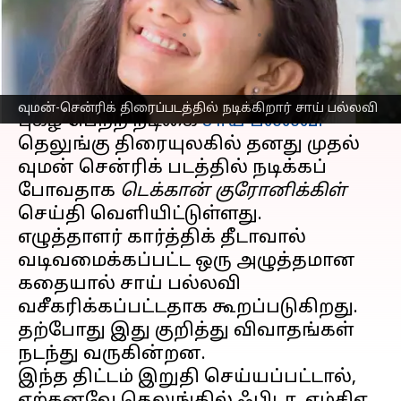
அறிக்கை
எழுதியவர்
Jan 13, 2025
07:26 pm
Venkatalakshmi V
செய்தி முன்னோட்டம்
வுமன்-சென்ரிக் திரைப்படத்தில் நடிக்கிறார் சாய் பல்லவி
புகழ் பெற்ற நடிகை
சாய் பல்லவி
தெலுங்கு திரையுலகில் தனது முதல்
வுமன் சென்ரிக் படத்தில் நடிக்கப்
போவதாக
டெக்கான் குரோனிக்கிள்
செய்தி வெளியிட்டுள்ளது.
எழுத்தாளர் கார்த்திக் தீடாவால்
வடிவமைக்கப்பட்ட ஒரு அழுத்தமான
கதையால் சாய் பல்லவி
வசீகரிக்கப்பட்டதாக கூறப்படுகிறது.
தற்போது இது குறித்து விவாதங்கள்
நடந்து வருகின்றன.
இந்த திட்டம் இறுதி செய்யப்பட்டால்,