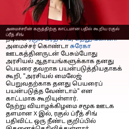
ரகுல் ப்ரீத் சிங்
எழுதியவர்
Oct 04, 2024
09:30 am
Venkatalakshmi V
செய்தி முன்னோட்டம்
அமைச்சரின் கருத்திற்கு காட்டமான பதில் கூறிய ரகுல்
ப்ரீத் சிங்
நடிகை
ரகுல் ப்ரீத் சிங்
,
தெலுங்கானா
அமைச்சர் கொண்டா
சுரேகா
ஊடகத்தினருடன் பேசும்போது
அரசியல் ஆதாயங்களுக்காக தனது
பெயரை தவறாக பயன்படுத்தியதாகக்
கூறி, "அரசியல் மைலேஜ்
பெறுவதற்காக தனது பெயரைப்
பயன்படுத்த வேண்டாம்" என
காட்டமாக கூறியுள்ளார்.
நேற்று வியாழக்கிழமை சமூக ஊடக
தளமான X இல், ரகுல் ப்ரீத் சிங்
பதிவிட்ட ஒரு நீண்ட குறிப்பில்