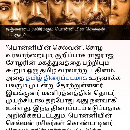
பொன்னியின் செல்வன்
குழு
எழுதியவர்
Apr 18, 2023
03:28 pm
Venkatalakshmi V
தஞ்சையை தவிர்க்கும் பொன்னியின் செல்வன்
படக்குழு?
செய்தி முன்னோட்டம்
'பொன்னியின் செல்வன்', சோழ
வரலாற்றையும், குறிப்பாக ராஜராஜ
சோழரின் மகத்துவத்தை பற்றியும்
கூறும் ஒரு தமிழ் வரலாற்று புதினம்.
அதை
தமிழ் திரைப்படமாக
உருவாக்க
பலரும் முயன்று தோற்றுள்ளனர்.
இயக்குனர் மணிரத்னத்தின் தொடர்
முயற்சியால் தற்போது அது நனவாகி
உள்ளது. இந்த திரைப்படம் எடுப்பதாக
அறிவிக்கப்பட்டதும், பொன்னியின்
செல்வன் ரசிகர்கள் கொண்டாடினர்.