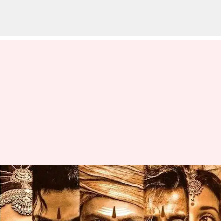
சோழ தலைநகரான
தஞ்சைக்கு போகாதது
ஏன்? விளக்கம் தந்த