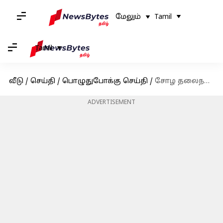
மேலும்
Tamil
Tamil
வீடு
/
செய்தி
/
பொழுதுபோக்கு செய்தி
/
சோழ தலைநகரான தஞ்சைக்கு போகாதது ஏன்? விளக்கம் தந்த பொன்னியின் செல்வன் குழு
ADVERTISEMENT