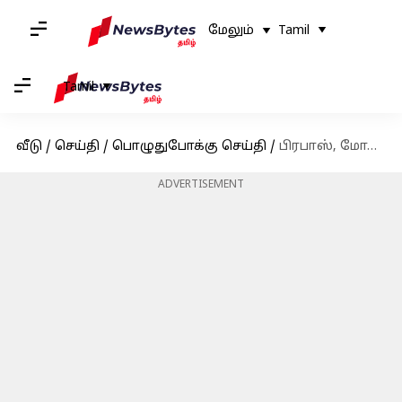
மேலும்
Tamil
Tamil
வீடு
/
செய்தி
/
பொழுதுபோக்கு செய்தி
/
பிரபாஸ், மோகன்லால் நடிக்கும் கண்ணப்பா டீஸரை வெளியிட்ட பிரபுதேவா
ADVERTISEMENT