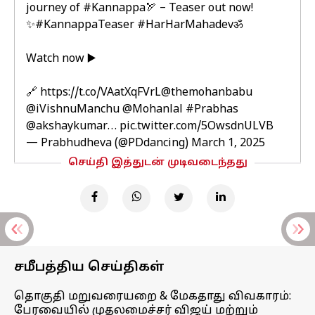
journey of
#Kannappa
🏹 – Teaser out now!
✨
#KannappaTeaser
#HarHarMahadevॐ
Watch now ▶️
🔗
https://t.co/VAatXqFVrL
@themohanbabu
@iVishnuManchu
@Mohanlal
#Prabhas
@akshaykumar
…
pic.twitter.com/5OwsdnULVB
— Prabhudheva (@PDdancing)
March 1, 2025
செய்தி இத்துடன் முடிவடைந்தது
சமீபத்திய செய்திகள்
தொகுதி மறுவரையறை & மேகதாது விவகாரம்:
பேரவையில் முதலமைச்சர் விஜய் மற்றும்