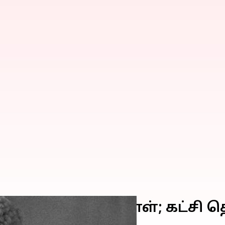
 106 வது பிறந்தநாள்; கட்சி
த்தினர்