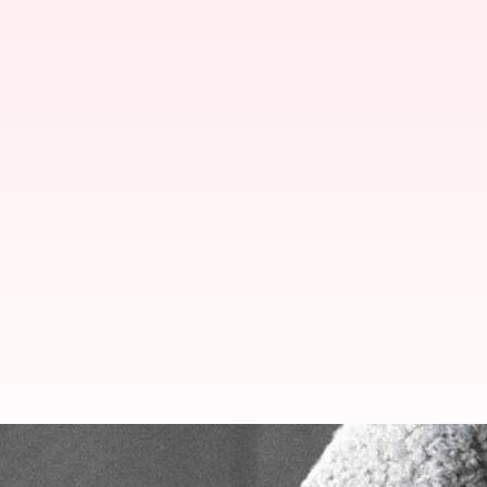
புரட்சி தலைவர் எம்ஜிஆரின்
தலைவர்கள் மரியாதை செலு