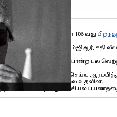
ர் எம்.ஜி. ராமச்சந்திரனின் 106 வது
பிறந்த
காண்போம்.
பார்வத்திற்கு வித்திட்ட எம்ஜிஆர், சதி லீ
.
் நாற்பது திருடர்களும் போன்ற பல வெற்ற
்சிகர கருத்துகளை பதிவு செய்ய ஆரம்பித்த
ாமரர்களிடம் எடுத்து செல்ல உதவின.