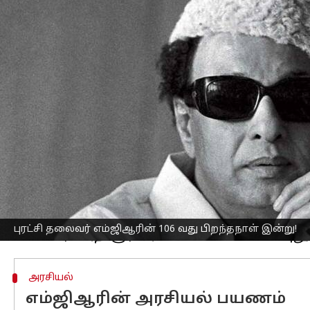
எழுதியவர்
Jan 17, 2023
03:12 pm
Venkatalakshmi V
செய்தி முன்னோட்டம்
இன்று முன்னாள் முதல்வர், புரட்சி தலைவ
பற்றிய சில சுவாரஸ்யமான தகவலைக் 
பாய்ஸ் ட்ராமா கம்பெனி மூலம் தனது நடிப்
தனது திரைப்பயணத்தை தொடங்கினார்
தொடர்ந்து நாடோடி மன்னன், அலிபாபாவும
நீங்கா இடம் பெற்றார்.
பின்னர், திரைப்படங்களின் மூலமாக புரட
போன்ற படங்கள் அவரின் கருத்துகளை ப
புரட்சி தலைவர் எம்ஜிஆரின் 106 வது பிறந்தநாள் இன்று!
அரசியல்
எம்ஜிஆரின் அரசியல் பயணம்