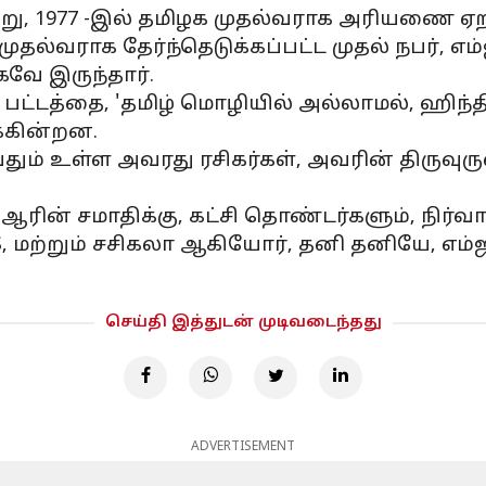
்று, 1977 -இல் தமிழக முதல்வராக அரியணை ஏற
ல்வராக தேர்ந்தெடுக்கப்பட்ட முதல் நபர், எம்
கவே இருந்தார்.
ரீ' பட்டத்தை, 'தமிழ் மொழியில் அல்லாமல், ஹிந
க்கின்றன.
தும் உள்ள அவரது ரசிகர்கள், அவரின் திருவுர
ின் சமாதிக்கு, கட்சி தொண்டர்களும், நிர்வா
S, மற்றும் சசிகலா ஆகியோர், தனி தனியே, எ
செய்தி இத்துடன் முடிவடைந்தது
ADVERTISEMENT