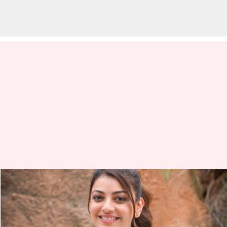
'சிக்கந்தர்': AR முருகதாஸ்-
சல்மான்கான் படத்தில்
காஜல் அகர்வால்