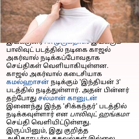
இணைகிறார்
எழுதியவர்
Sep 10, 2024
03:08 pm
Venkatalakshmi V
செய்தி முன்னோட்டம்
இயக்குனர்
AR முருகதாஸ்
இயக்கும்
பாலிவுட் படத்தில் நடிகை காஜல்
அகர்வால் நடிக்கப்போவதாக
செய்திகள் வெளியாகியுள்ளன.
காஜல் அகர்வால் கடைசியாக
கமல்ஹாசன்
நடிக்கும் 'இந்தியன் 3'
படத்தில் நடித்துள்ளார். அதன் பின்னர்
தற்போது
சல்மான் கானுடன்
இணைந்து இந்த 'சிக்கந்தர்' படத்தில்
நடிக்கவுள்ளார் என
பாலிவுட் ஹங்கமா
செய்தி வெளியிட்டுள்ளது.
இருப்பினும், இது குறித்த