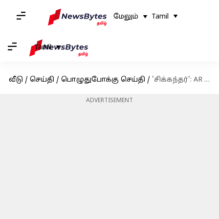
மேலும்
Tamil
Tamil
வீடு
/
செய்தி
/
பொழுதுபோக்கு செய்தி
/
'சிக்கந்தர்': AR முருகதாஸ்- சல்மான்கான் படத்தில் காஜல் அகர்வால் இணைகிறார்
ADVERTISEMENT