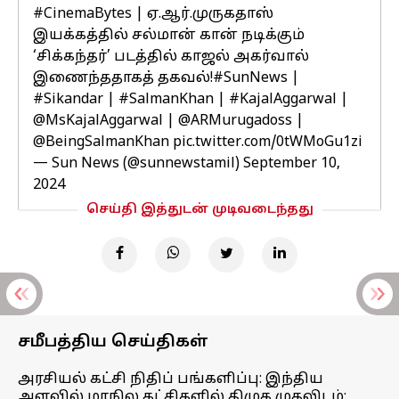
#CinemaBytes
| ஏ.ஆர்.முருகதாஸ்
இயக்கத்தில் சல்மான் கான் நடிக்கும்
‘சிக்கந்தர்’ படத்தில் காஜல் அகர்வால்
இணைந்ததாகத் தகவல்!
#SunNews
|
#Sikandar
|
#SalmanKhan
|
#KajalAggarwal
|
@MsKajalAggarwal
|
@ARMurugadoss
|
@BeingSalmanKhan
pic.twitter.com/0tWMoGu1zi
— Sun News (@sunnewstamil)
September 10,
2024
செய்தி இத்துடன் முடிவடைந்தது
சமீபத்திய செய்திகள்
அரசியல் கட்சி நிதிப் பங்களிப்பு: இந்திய
அளவில் மாநில கட்சிகளில் திமுக முதலிடம்;