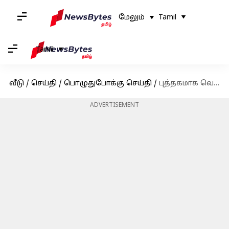
மேலும்
Tamil
Tamil
வீடு
/
செய்தி
/
பொழுதுபோக்கு செய்தி
/
புத்தகமாக வெளியாகும் ஜெய்பீம்; சென்னை புத்தகக் கண்காட்சியில் இன்று வெளியீடு
ADVERTISEMENT