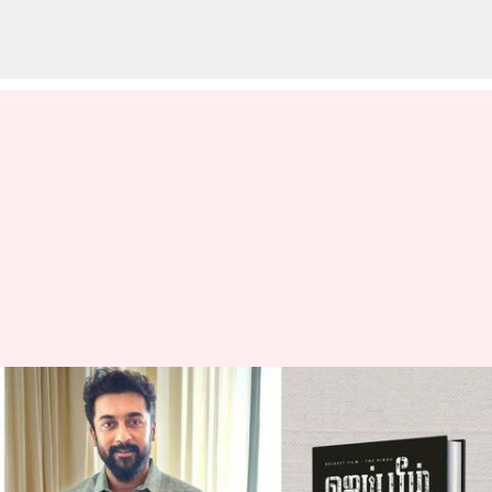
புத்தகமாக வெளியாகும்
ஜெய்பீம்; சென்னை
புத்தகக் கண்காட்சியில்