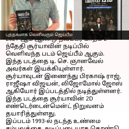
இன்று வெளியீடு
எழுதியவர்
Jan 06, 2023
07:47 pm
Saranya Shankar
செய்தி முன்னோட்டம்
புத்தகமாக வெளிவரும் ஜெய்பீம்
2021-ஆம் ஆண்டு நவம்பர் மாதம் 2-
ந்தேதி சூர்யாவின் நடிப்பில்
வெளிவந்த படம் ஜெய்பீம் ஆகும்.
இந்த படத்தை டி. செ. ஞானவேல்
அவர்கள் இயக்கியுள்ளார்.
சூர்யாவுடன் இணைந்து பிரகாஷ் ராஜ்,
ராஜீஷா விஜயன், லிஜோமோல் ஜோஸ்
ஆகியோர் இப்படத்தில் நடித்துள்ளனர்.
இந்த படத்தை சூர்யாவின் 2D
எண்டெர்டைன்மென்ட் நிறுவனம்
தயாரித்துள்ளது.
இப்படம் 1993-ல் நடந்த உண்மை