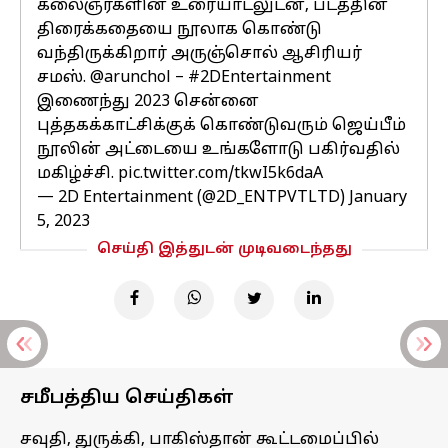
கலைஞர்களின் உரையாடலுடன், படத்தின்
திரைக்கதையை நூலாக கொண்டு
வந்திருக்கிறார் அருஞ்சொல் ஆசிரியர்
சமஸ்.
@arunchol
–
#2DEntertainment
இணைந்து 2023 சென்னை
புத்தகக்காட்சிக்குக் கொண்டுவரும் ஜெய்பீம்
நூலின் அட்டையை உங்களோடு பகிர்வதில்
மகிழ்ச்சி.
pic.twitter.com/tkwI5k6daA
— 2D Entertainment (@2D_ENTPVTLTD)
January
5, 2023
செய்தி இத்துடன் முடிவடைந்தது
சமீபத்திய செய்திகள்
சவுதி, துருக்கி, பாகிஸ்தான் கூட்டமைப்பில்