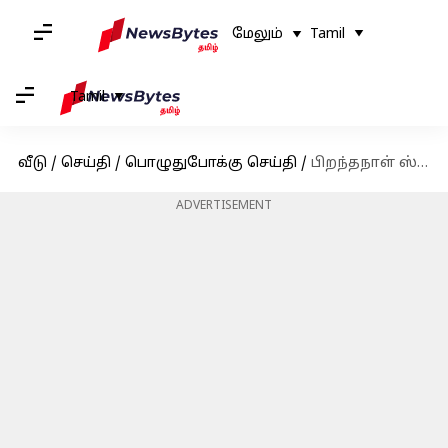
மேலும்
Tamil
Tamil
வீடு
/
செய்தி
/
பொழுதுபோக்கு செய்தி
/
பிறந்தநாள் ஸ்பெஷல்: 'இந்தியாவின் மைக்கேல் ஜாக்சன்' பிரபுதேவாவின் 50வது பிறந்த நாள்
ADVERTISEMENT