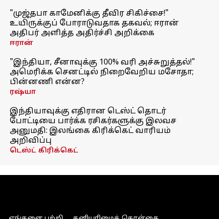
"முஜ்தபா காமேனிக்கு தீவிர சிகிச்சை!"
உயிருக்குப் போராடுவதாக தகவல்; ஈரான்
அதிபர் அளித்த அதிர்ச்சி அறிக்கை
ஈரான்
"இந்தியா, சீனாவுக்கு 100% வரி அச்சுறுத்தல்!"
அமெரிக்க செனட்டில் நிறைவேறிய மசோதா;
பின்னணி என்ன?
ரஷ்யா
இந்தியாவுக்கு எதிரான டெஸ்ட் தொடர்
போட்டியை பார்க்க ரசிகர்களுக்கு இலவச
அனுமதி: இலங்கை கிரிக்கெட் வாரியம்
அறிவிப்பு
டெஸ்ட் கிரிக்கெட்
எங்களை பற்றி
தனியுரிமைக் கொள்கை