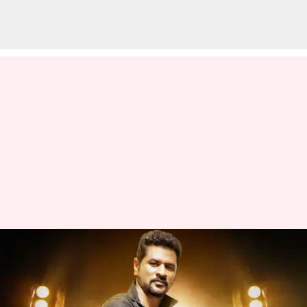
பிறந்தநாள் ஸ்பெஷல்:
'இந்தியாவின் மைக்கேல்
ஜாக்சன்' பிரபுதேவாவின்