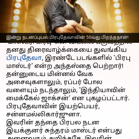
50வது பிறந்த நாள்
எழுதியவர்
Apr 03, 2023
08:26 am
Venkatalakshmi V
செய்தி முன்னோட்டம்
இன்று நடனப்புயல் பிரபுதேவாவின் 50வது பிறந்தநாள்!
'மாஸ்டர். பிரபு' என விடலை பருவத்தில்
தனது திரைவாழ்க்கையை துவங்கிய
பிரபுதேவா
, இரண்டே படங்களில் 'பிரபு
மாஸ்டர்' என்ற அந்தஸ்தை பெற்றார்!
தன்னுடைய மின்னல் வேக
அசைவுகளாலும், ரப்பர் போல
வளையும் நடந்தாலும், 'இந்தியாவின்
மைக்கேல் ஜாக்சன்' என புகழப்பட்டார்.
பிரபுதேவாவின் இயற்பெயர்,
சன்னமல்லிகார்ஜுனா.
இவரின் தந்தை பிரபல நடன
இயக்குனர் சுந்தரம் மாஸ்டர் என்பது