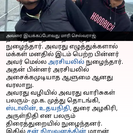
எழுதியவர்
Oct 09, 2025
11:20 am
Venkatalakshmi V
செய்தி முன்னோட்டம்
கலைஞர்
கருணாநிதி
அவரை இயக்கப்போவது மாரி செல்வராஜ்.
திரைத்துறையில் தான் முதலில்
நுழைந்தார். அவரது எழுத்துக்களால்
மக்கள் மனதில் இடம் பெற்ற பின்னர்
அவர் மெல்ல
அரசியலில்
நுழைந்தார்.
அதன் பின்னர் அரசியலில்
அசைக்கமுடியாத ஆளுமை ஆனது
வரலாறு.
அவரது வழியில் அவரது வாரிசுகள்
பலரும்- மு.க. முத்து தொடங்கி,
ஸ்டாலின்
,
உதயநிதி
, துரை அழகிரி,
அருள்நிதி என பலரும்
திரைத்துறையில் நுழைந்தனர்.
இதில்
சன் நிறுவனத்தின்
மாறன்