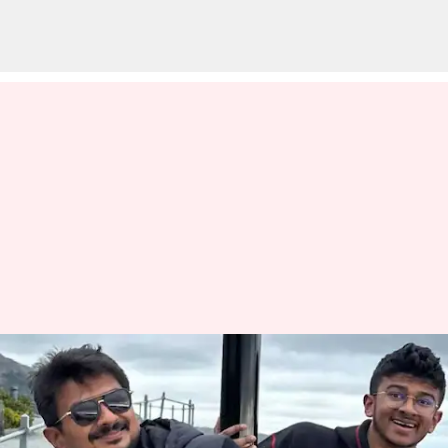
கலைஞர் கருணாநிதி
குடும்பத்திலிருந்து நடிக்க
வரும் மற்றொரு வாரிசு!