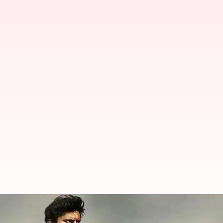
இந்த வாரம் ரிலீஸ் ஆகும் 