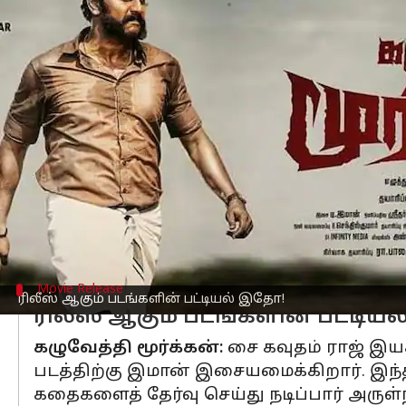
எழுதியவர்
May 26, 2023
10:11 am
Arul Jothe
செய்தி முன்னோட்டம்
மே மாதத்தின் வார இறுதிக்கு நாம் வந்து
காசேதான் கடவுளடா:
கண்ணன் இயக்கத்த
நடித்துள்ள படம் 'காசேதான் கடவுளடா'. 
வெளிவருவதாக அறிவிக்கப்பட்டு தள்ளி
எதிர்பார்க்கப்பட்ட நிலையில் தற்போது
Movie Release
ரிலீஸ் ஆகும் படங்களின் பட்டியல் இதோ!
ரிலீஸ் ஆகும் படங்களின் பட்டியல
கழுவேத்தி மூர்க்கன்:
சை கவுதம் ராஜ் இயக்
படத்திற்கு இமான் இசையமைக்கிறார். இந்
கதைகளைத் தேர்வு செய்து நடிப்பார் அருள்