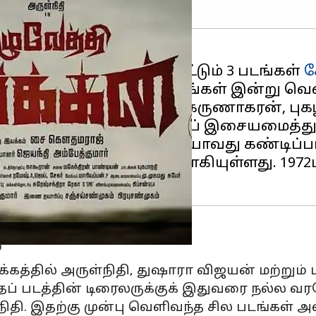
விட்ட நிலையில் இன்று மட்டும் 3 படங்கள்
க
ில் சிவா, யோகி பாபு, கருணாகரன், புகழ்,
இந்த படத்திற்கு ராஜ் பிரதாப் இசையமைத்த
ப் போன படம். இந்த முறையாவது கண்டிப்
 திரையரங்குகளில் வெளியாகியுள்ளது. 197
்
கத்தில் அருள்நிதி, துஷாரா விஜயன் மற்றும் பலர
தப் படத்தின் டிரைலருக்குக் இதுவரை நல்ல வர
நிதி. இதற்கு முன்பு வெளிவந்த சில படங்கள் 