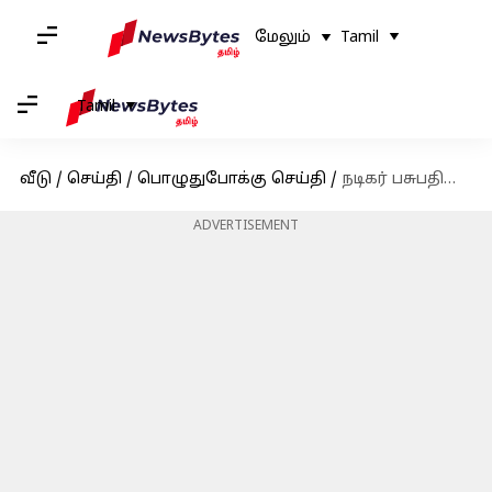
மேலும்
Tamil
Tamil
வீடு
/
செய்தி
/
பொழுதுபோக்கு செய்தி
/
நடிகர் பசுபதியின் பிறந்தநாள்: அவர் நடிப்புத்திறமையை வெளிக்காட்டிய சில படங்கள்
ADVERTISEMENT