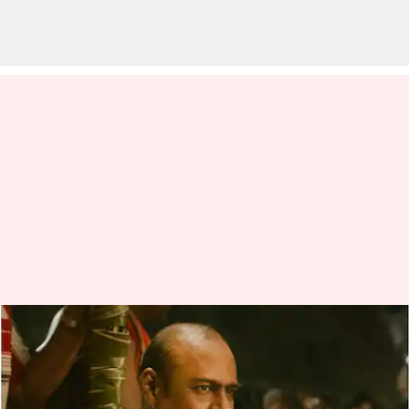
நடிகர் பசுபதியின்
பிறந்தநாள்: அவர்
நடிப்புத்திறமையை