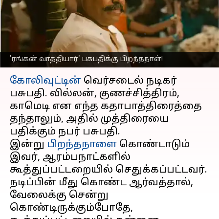
வெளிக்காட்டிய சில
படங்கள்
எழுதியவர்
May 18, 2023
09:22 am
Venkatalakshmi V
'ரங்கன் வாத்தியார்' பசுபதிக்கு பிறந்தநாள்!
செய்தி முன்னோட்டம்
கோலிவுட்டின்
வெர்சடைல் நடிகர்
பசுபதி. வில்லன், குணச்சித்திரம்,
காமெடி என எந்த கதாபாத்திரைத்தை
தந்தாலும், அதில் முத்திரையை
பதிக்கும் நபர் பசுபதி.
இன்று
பிறந்தநாளை
கொண்டாடும்
இவர், ஆரம்பநாட்களில்
கூத்துப்பட்டறையில் செதுக்கப்பட்டவர்.
நடிப்பின் மீது கொண்ட ஆர்வத்தால்,
வேலைக்கு சென்று
கொண்டிருக்கும்போதே,