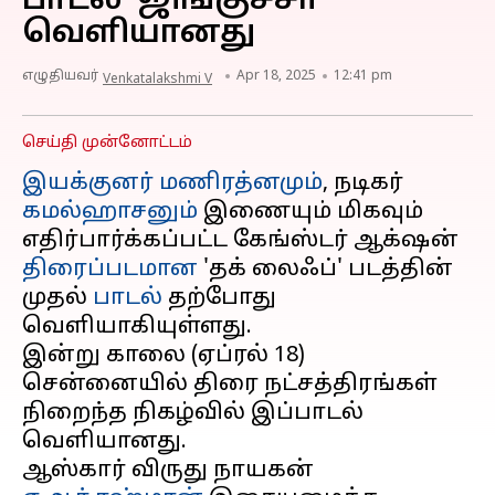
பாடல் 'ஜிங்குச்சா'
வெளியானது
எழுதியவர்
Apr 18, 2025
12:41 pm
Venkatalakshmi V
செய்தி முன்னோட்டம்
இயக்குனர் மணிரத்னமும்
, நடிகர்
கமல்ஹாசனும்
இணையும் மிகவும்
எதிர்பார்க்கப்பட்ட கேங்ஸ்டர் ஆக்‌ஷன்
திரைப்படமான
'தக் லைஃப்' படத்தின்
முதல்
பாடல்
தற்போது
வெளியாகியுள்ளது.
இன்று காலை (ஏப்ரல் 18)
சென்னையில் திரை நட்சத்திரங்கள்
நிறைந்த நிகழ்வில் இப்பாடல்
வெளியானது.
ஆஸ்கார் விருது நாயகன்