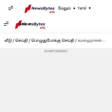
மேலும்
Tamil
Tamil
வீடு
/
செய்தி
/
பொழுதுபோக்கு செய்தி
/
கமல்ஹாசன்-மணிரத்னத்தின் 'தக் லைஃப்' படத்தின் முதல் பாடல் 'ஜிங்குச்சா' வெளியானது
ADVERTISEMENT