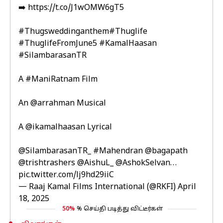
➡️
https://t.co/J1wOMW6gT5
#Thugsweddinganthem
#Thuglife
#ThuglifeFromJune5
#KamalHaasan
#SilambarasanTR
A
#ManiRatnam
Film
An
@arrahman
Musical
A
@ikamalhaasan
Lyrical
@SilambarasanTR_
#Mahendran
@bagapath
@trishtrashers
@AishuL_
@AshokSelvan
…
pic.twitter.com/lj9hd29iiC
— Raaj Kamal Films International (@RKFI)
April
18, 2025
50%
% செய்தி படித்து விட்டீர்கள்