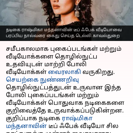
நால்வரை கைது செய்த
டெல்லி காவல்துறை
எழுதியவர்
Dec 20, 2023
05:52 pm
Venkatalakshmi V
நடிகை ராஷ்மிகா மந்தனாவின் டீப் ஃபேக் வீடியோவை
பரப்பிய நால்வரை கைது செய்த டெல்லி காவல்துறை
செய்தி முன்னோட்டம்
சமீபகாலமாக புகைப்படங்கள் மற்றும்
வீடியோக்களை தொழில்நுட்ப
உதவியுடன் மாற்றி போலி
வீடியோக்கள்
வைரலாகி
செயற்கை நுண்ணறிவு
தொழில்நுட்பத்துடன் உருவான இந்த
போலி புகைப்படங்கள் மற்றும்
வீடியோக்கள் பொதுவாக நடிகைகளை
குறிவைத்தே உருவாக்கப்படுகின்றன.
குறிப்பாக நடிகை
ராஷ்மிகா
மந்தனாவின்
டீப் ஃபேக் வீடியோ சில