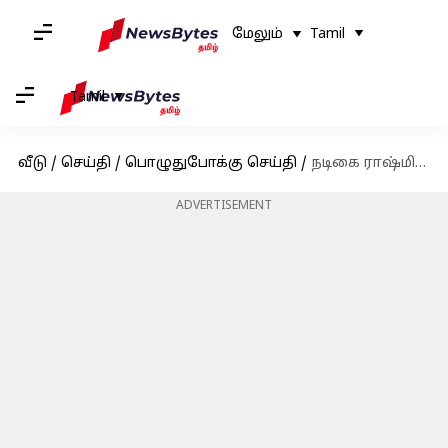
மேலும்
Tamil
Tamil
வீடு
/
செய்தி
/
பொழுதுபோக்கு செய்தி
/
நடிகை ராஷ்மிகா மந்தனாவின் டீப் ஃபேக் வீடியோவை பரப்பிய நால்வரை கைது செய்த டெல்லி காவல்துறை
ADVERTISEMENT