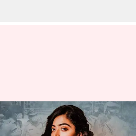
நடிகை ராஷ்மிகா
மந்தனாவின் டீப் ஃபேக்
வீடியோவை பரப்பிய