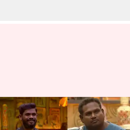
என்ன வச்சு ஃபேமஸ் ஆக
பாக்குறாங்க என புலம்பிய
வாட்டர்மெலன் ஸ்டார்;