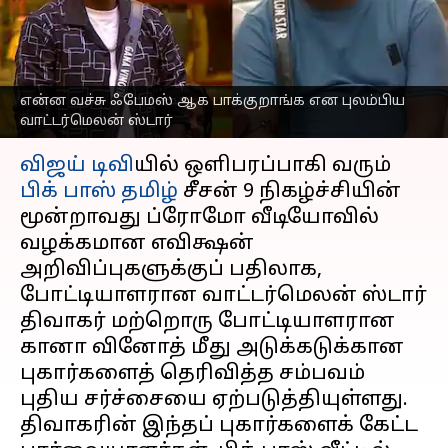
இன்றைய பிக் பாஸ்
அப்டேட்
எழுதியவர்
Oct 26, 2025
05:47 pm
Sekar Chinnappan
என்ன வச்சு ஃபேமஸ் ஆக பாக்குறாங்க என புலம்பிய
வாட்டர்மெலன் ஸ்டார்
செய்தி முன்னோட்டம்
விஜய் டிவி
யில் ஒளிபரப்பாகி வரும்
பிக் பாஸ் தமிழ்
சீசன் 9 நிகழ்ச்சியின்
மூன்றாவது ப்ரோமோ வீடியோவில்
வழக்கமான எவிக்ஷன்
அறிவிப்புகளுக்குப் பதிலாக,
போட்டியாளரான வாட்டர்மெலன் ஸ்டார்
திவாகர் மற்றொரு போட்டியாளரான
கானா வினோத் மீது அடுக்கடுக்கான
புகார்களைத் தெரிவித்த சம்பவம்
புதிய சர்ச்சையை ஏற்படுத்தியுள்ளது.
திவாகரின் இந்தப் புகார்களைக் கேட்ட