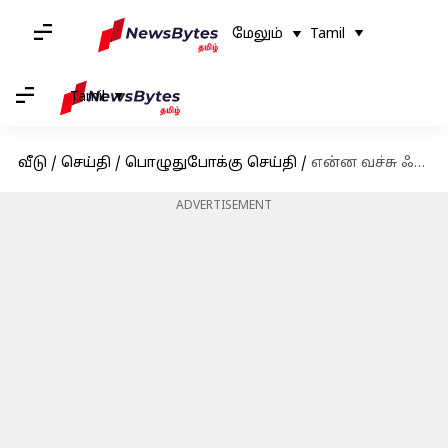
மேலும்
Tamil
Tamil
வீடு
/
செய்தி
/
பொழுதுபோக்கு செய்தி
/
என்ன வச்சு ஃபேமஸ் ஆக பாக்குறாங்க என புலம்பிய வாட்டர்மெலன் ஸ்டார்; இன்றைய பிக் பாஸ் அப்டேட்
ADVERTISEMENT