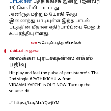
பாடலான
பத்திக்கிச்சு இன்று (ஜனவரி
19) வெளியிடப்பட்டது.
அனிருத் மற்றும் யோகி சேது
இணைந்து பாடியுள்ள இந்த பாடல்
படத்தின் மீதான எதிர்பார்ப்பை மேலும்
உயர்த்தியுள்ளது.
50%
% செய்தி படித்து விட்டீர்கள்
ட்விட்டர் அஞ்சல்
லைக்கா புரடக்ஷன்ஸ் எக்ஸ்
பதிவு
Hit play and feel the pulse of persistence! ⚡️ The
2nd single
#PATHIKICHU
🔥 from
VIDAAMUYARCHI is OUT NOW. Turn up the
volume. 🔊
🔗
https://t.co/ALdYQwjtYM