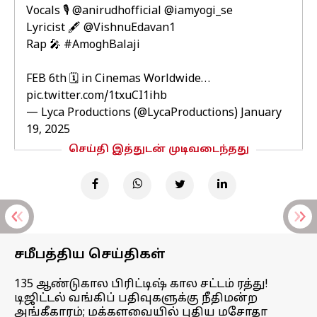
Vocals 🎙️
@anirudhofficial
@iamyogi_se
Lyricist 🖋️
@VishnuEdavan1
Rap 🎤
#AmoghBalaji️
FEB 6th 🗓️ in Cinemas Worldwide…
pic.twitter.com/1txuCI1ihb
— Lyca Productions (@LycaProductions)
January
19, 2025
செய்தி இத்துடன் முடிவடைந்தது
சமீபத்திய செய்திகள்
135 ஆண்டுகால பிரிட்டிஷ் கால சட்டம் ரத்து!
டிஜிட்டல் வங்கிப் பதிவுகளுக்கு நீதிமன்ற
அங்கீகாரம்; மக்களவையில் புதிய மசோதா