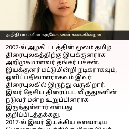
'கருமேகங்கள்
கலைகின்றன'
எழுதியவர்
Dec 25, 2022
12:08 am
Saranya Shankar
அதிதி பாலனின் கருமேகங்கள் கலைகின்றன
செய்தி முன்னோட்டம்
2002-ல் அழகி படத்தின் மூலம் தமிழ்
திரையுலகத்திற்கு இயக்குனராக
அறிமுகமானவர் தங்கர் பச்சன்.
இயக்குனர் மட்டுமின்றி நடிகராகவும்,
ஒளிப்பதிவாளராகவும் இவர்
திரையுலகில் இருந்து வருகிறார்.
இவர் தேசிய திரைப்பட விருதுகளின்
நடுவர் மன்ற உறுப்பினராக
இருந்துள்ளார் என்பது
குறிப்பிடத்தக்கது.
2017-ல் இவர் இயக்கிய களவாடிய