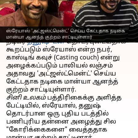
புகார்!
எழுதியவர்
Nov 18, 2025
03:12 pm
Venkatalakshmi V
செய்தி முன்னோட்டம்
ஸ்ரேயாஸ் 'அட்ஜஸ்ட்மென்ட்' செய்ய கேட்டதாக நடிகை
மான்யா ஆனந்த் குற்றம் சாட்டியுள்ளார்
நடிகர்
தனுஷுடன்
தொடர்புடையதாக
கூறப்படும் ஸ்ரேயாஸ் என்ற நபர்,
காஸ்டிங் கவுச் (Casting couch) என்று
அழைக்கப்படும் பாலியல் லஞ்சம்
அதாவது 'அட்ஜஸ்ட்மென்ட்' செய்ய
கேட்டதாக நடிகை மான்யா ஆனந்த்
சினி உலகம்
பத்திரிகைக்கு அளித்த
பேட்டியில், ஸ்ரேயாஸ், தனுஷ்
தொடர்பான ஒரு புதிய படத்தில்
பணிபுரிய தன்னை அழைத்து சில
"கோரிக்கைகளை" வைத்ததாக