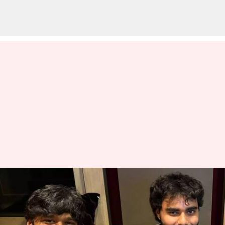
நடிகர் தனுஷின் மேலாளர்
மீது நடிகை மானியா
ஆனந்த் 'பாலியல் லஞ்சம்'