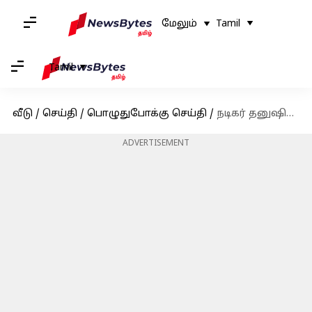
மேலும்
Tamil
Tamil
வீடு
/
செய்தி
/
பொழுதுபோக்கு செய்தி
/
நடிகர் தனுஷின் மேலாளர் மீது நடிகை மானியா ஆனந்த் 'பாலியல் லஞ்சம்' புகார்!
ADVERTISEMENT