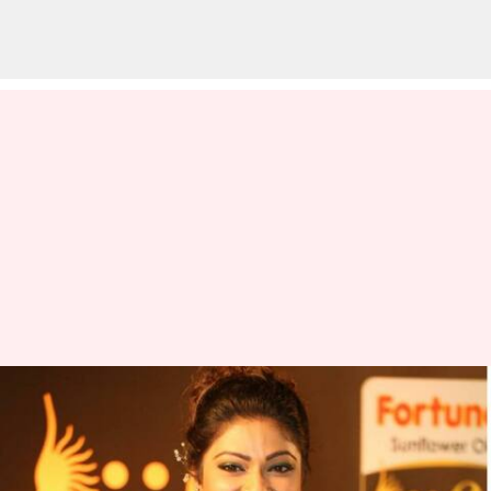
அன்னையர் தினத்தன்று
குட் நியூஸ் சொன்ன
நடிகை அபிராமி