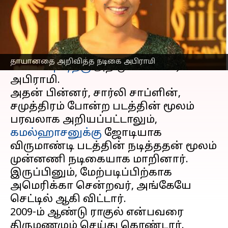
எழுதியவர்
May 15, 2023
05:03 pm
Venkatalakshmi V
செய்தி முன்னோட்டம்
'வானவில்' படத்தின் மூலமாக
தாயானதை அறிவித்த நடிகை அபிராமி
கோலிவுட்டிற்கு
அறிமுகமானவர்
அபிராமி.
அதன் பின்னர், சார்லி சாப்ளின்,
சமுத்திரம் போன்ற படத்தின் மூலம்
பரவலாக அறியப்பட்டாலும்,
கமல்ஹாசனுக்கு
ஜோடியாக
விருமாண்டி படத்தின் நடித்ததன் மூலம்
முன்னணி நடிகையாக மாறினார்.
இருப்பினும், மேற்படிப்பிற்காக
அமெரிக்கா சென்றவர், அங்கேயே
செட்டில் ஆகி விட்டார்.
2009-ம் ஆண்டு ராகுல் என்பவரை
திருமணமும் செய்து கொண்டார்.