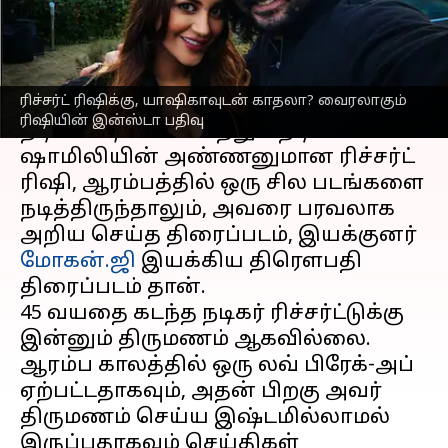
எழுதியவர்
May 29, 2023
10:51 am
Venkatalakshmi V
செய்தி முன்னோட்டம்
ரிச்சர்ட் ரிஷிக்கு, யாஷிகாவுடன் காதலா? வைரலாகும்
நடிகர் அஜித்தின்
மைத்துனரும்,
ரிஷியின் இன்ஸ்டா பதிவு
நடிகை ஷாலினி மற்றும் நடிகை
ஷாமிலியின் அண்ணனுமான ரிச்சர்ட்
ரிஷி, ஆரம்பத்தில் ஒரு சில படங்களை
நடித்திருந்தாலும், அவரை பரவலாக
அறிய செய்த திரைப்படம், இயக்குனர்
மோகன்.ஜி
இயக்கிய திரௌபதி
திரைப்படம் தான்.
45 வயதை கடந்த நடிகர் ரிச்சர்ட்டுக்கு
இன்னும் திருமணம் ஆகவில்லை.
ஆரம்ப காலத்தில் ஒரு லவ் பிரேக்-அப்
ஏற்பட்டதாகவும், அதன் பிறகு அவர்
திருமணம் செய்ய இஷ்டமில்லாமல்
இருப்பதாகவும் செய்திகள்