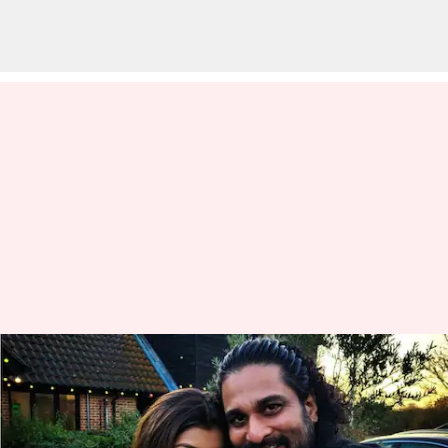
நடிகர் ரிச்சர்ட் ரிஷிக்கு,
'பிக் பாஸ்' யாஷிகாவுடன்
காதலா?