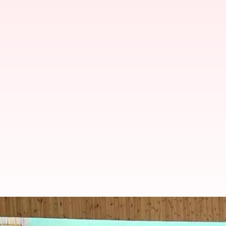
சென்ற ஆண்டு துப்பாக்கி சு
வைரலாகிறது