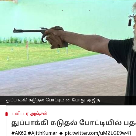
எழுதியவர்
Apr 06, 2023
07:18 pm
Venkatalakshmi V
செய்தி முன்னோட்டம்
நடிகர்
அஜித்குமார்
சென்ற ஆண்டு திருச்ச
உங்களுக்கு நினைவிருக்கலாம்.
47வது தமிழ்நாடு மாநில துப்பாக்கி சுட
அஜித்குமார், நான்கு தங்கம் மற்றும் 
அஜித்குமார், CFP மாஸ்டர் ஆண்கள் அணி, 
ஆண்கள் அணி (ISSF), மற்றும் 50m FP மா
மேலும், 50m FP ஆண்கள் அணி மற்றும் ஸ
துப்பாக்கி சுடுதல் போட்டியின் போது அஜித்
ட்விட்டர் அஞ்சல்
துப்பாக்கி சுடுதல் போட்டியில் 
#AK62
#AjithKumar
🔥
pic.twitter.com/uMZLGE9w41