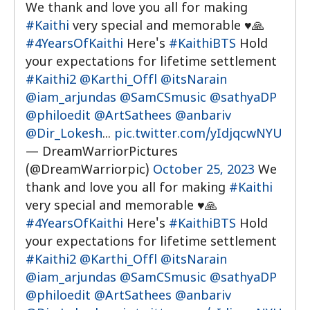
We thank and love you all for making
#Kaithi
very special and memorable ♥️🙏
#4YearsOfKaithi
Here's
#KaithiBTS
Hold
your expectations for lifetime settlement
#Kaithi2
@Karthi_Offl
@itsNarain
@iam_arjundas
@SamCSmusic
@sathyaDP
@philoedit
@ArtSathees
@anbariv
@Dir_Lokesh
...
pic.twitter.com/yIdjqcwNYU
— DreamWarriorPictures
(@DreamWarriorpic)
October 25, 2023
We
thank and love you all for making
#Kaithi
very special and memorable ♥️🙏
#4YearsOfKaithi
Here's
#KaithiBTS
Hold
your expectations for lifetime settlement
#Kaithi2
@Karthi_Offl
@itsNarain
@iam_arjundas
@SamCSmusic
@sathyaDP
@philoedit
@ArtSathees
@anbariv