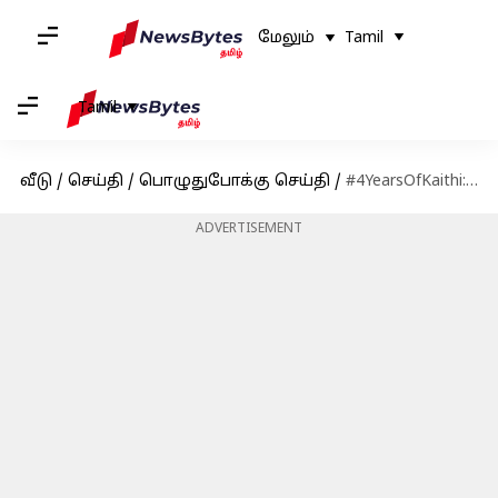
மேலும்
Tamil
Tamil
வீடு
/
செய்தி
/
பொழுதுபோக்கு செய்தி
/
#4YearsOfKaithi: கைதி BTS வீடியோ-வை வெளியிட்ட தயாரிப்பு நிறுவனம்
ADVERTISEMENT