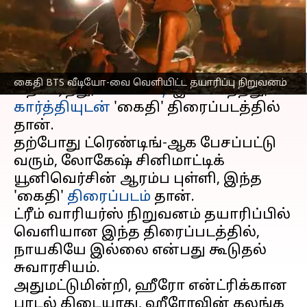
எழுதியவர்
Oct 25, 2023
08:54 pm
Venkatalakshmi V
செய்தி முன்னோட்டம்
'மாநகரம்' படத்தின் வெற்றியை
கைதி BTS வீடியோ-வை வெளியிட்ட தயாரிப்பு நிறுவனம்
தொடர்ந்து,
லோகேஷ்
இணைந்தது,
கார்த்தியுடன்
'கைதி' திரைப்படத்தில்
தான்.
தற்போது ட்ரெண்டிங்-ஆக பேசப்பட்டு
வரும், லோகேஷ் சினிமாட்டிக்
யூனிவெர்சின் ஆரம்ப புள்ளி, இந்த
'கைதி'
திரைப்படம்
தான்.
ட்ரீம் வாரியர்ஸ் நிறுவனம் தயாரிப்பில்
வெளியான இந்த திரைப்படத்தில்,
நாயகியே இல்லை என்பது கூடுதல்
சுவாரசியம்.
அதுமட்டுமின்றி, ஹீரோ என்ட்ரிக்கான
பாடல் கிடையாது, ஹீரோவின் கலங்க