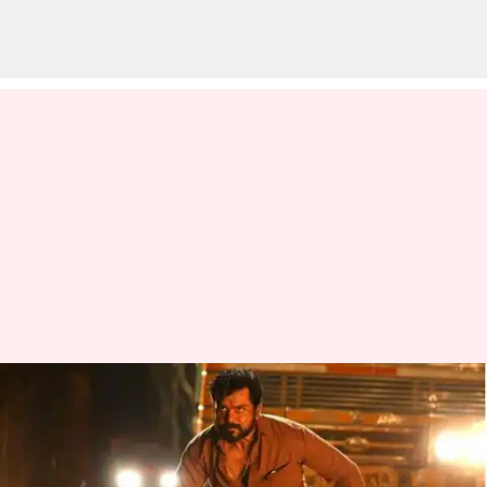
#4YearsOfKaithi: கைதி BTS
வீடியோ-வை வெளியிட்ட
தயாரிப்பு நிறுவனம்