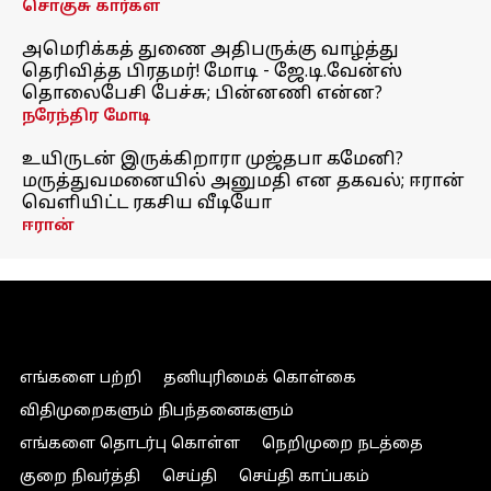
சொகுசு கார்கள்
அமெரிக்கத் துணை அதிபருக்கு வாழ்த்து
தெரிவித்த பிரதமர்! மோடி - ஜே.டி.வேன்ஸ்
தொலைபேசி பேச்சு; பின்னணி என்ன?
நரேந்திர மோடி
உயிருடன் இருக்கிறாரா முஜ்தபா கமேனி?
மருத்துவமனையில் அனுமதி என தகவல்; ஈரான்
வெளியிட்ட ரகசிய வீடியோ
ஈரான்
எங்களை பற்றி
தனியுரிமைக் கொள்கை
விதிமுறைகளும் நிபந்தனைகளும்
எங்களை தொடர்பு கொள்ள
நெறிமுறை நடத்தை
குறை நிவர்த்தி
செய்தி
செய்தி காப்பகம்