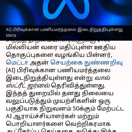
காரணம்?
எழுதியவர்
Aug 21, 2025
02:43 pm
Venkatalakshmi V
செய்தி முன்னோட்டம்
AI) பிரிவுக்கான பணியமர்த்தலை இடைநிறுத்தியுள்ளது
Meta
சிறந்த திறமையாளர்களுக்கு $100
மில்லியன் வரை மதிப்புள்ள ஊதிய
தொகுப்புகளை வழங்கிய பின்னர்,
மெட்டா
அதன்
செயற்கை நுண்ணறிவு
(AI) பிரிவுக்கான பணியமர்த்தலை
இடைநிறுத்தியுள்ளது என்று
வால்
ஸ்ட்ரீட் ஜர்னல்
தெரிவித்துள்ளது.
இந்தத் துறையில் தனது நிலையை
வலுப்படுத்தும் முயற்சிகளின் ஒரு
பகுதியாக நிறுவனம் 50க்கும் மேற்பட்ட
AI ஆராய்ச்சியாளர்கள் மற்றும்
பொறியாளர்களை வெற்றிகரமாக