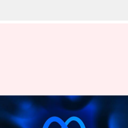
மெட்டா தனது AI பிரிவில்
ஆட்சேர்ப்பை
நிறுத்தியுள்ளது; என்ன