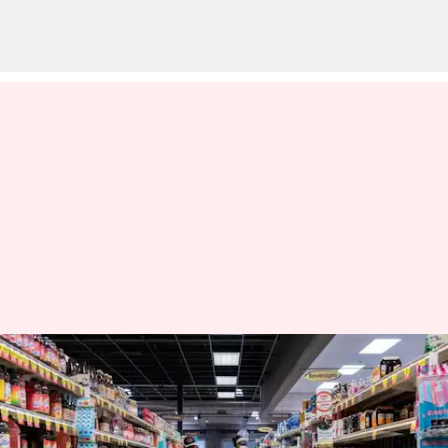
அமெரிக்காவின்
பணவீக்கம் ஆகஸ்ட்
மாதத்தில் கடுமையாக