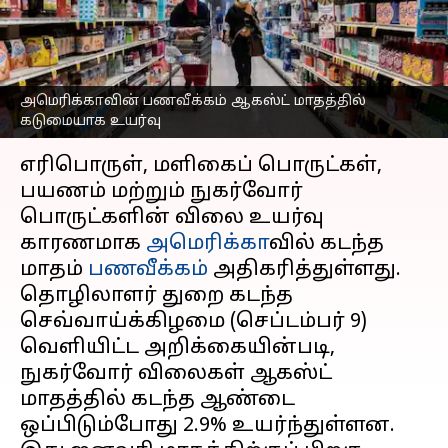
உயர்வு; வேலையின்மை
விகிதமும் அதிகரிப்பு
எழுதியவர்
Sep 11, 2025
07:31 pm
Sekar Chinnappan
அமெரிக்காவின் பணவீக்கம் ஆகஸ்ட் மாதத்தில்
கடுமையாக உயர்வு
செய்தி முன்னோட்டம்
எரிபொருள், மளிகைப் பொருட்கள்,
பயணம் மற்றும் நுகர்வோர்
பொருட்களின் விலை உயர்வு
காரணமாக
அமெரிக்கா
வில் கடந்த
மாதம்
பணவீக்கம்
அதிகரித்துள்ளது.
தொழிலாளர் துறை கடந்த
செவ்வாய்க்கிழமை (செப்டம்பர் 9)
வெளியிட்ட அறிக்கையின்படி,
நுகர்வோர் விலைகள் ஆகஸ்ட்
மாதத்தில் கடந்த ஆண்டை
ஒப்பிடும்போது 2.9% உயர்ந்துள்ளன.