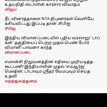
பேரவையில் முதலமைச்சர் விஜய் மற்றும்
உதயநிதி ஸ்டாலின் காரசார விவாதம்
விஜய்
நீட் வினாத்தாளை NTA நிபுணர்கள் வெளியே
கசியவிட்டது இப்படி தான்: சிபிஐ
சிபிஐ
இந்திய விமானப்படையில் புதிய வரலாறு! 'டாப்
கன்' தகுதியைப் பெற்ற முதல் பெண் போர்
விமானி பாவனா காந்த்
விமானப்படை
எம்என்சி நிறுவனத்தின் சதியை முறியடித்த
கூட்டணி! இந்தியாவின் முதல் 'எம்ஆர்ஐ'
மெஷின்; டாடாவும் ஸ்ரீதர் வேம்புவும் செய்த
உதவி
மருத்துவத்துறை