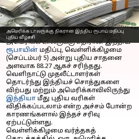
மதிப்பு
எழுதியவர்
Sep 05, 2025
06:21 pm
Sekar Chinnappan
செய்தி முன்னோட்டம்
அமெரிக்க டாலருக்கு நிகரான இந்திய ரூபாய் மதிப்பு
புதிய வீழ்ச்சி
அமெரிக்க டாலருக்கு எதிரான இந்திய
ரூபாயின்
மதிப்பு, வெள்ளிக்கிழமை
(செப்டம்பர் 5) அன்று புதிய சாதனை
அளவாக ₹88.27 ஆகச் சரிந்தது.
வெளிநாட்டு முதலீட்டாளர்கள்
தொடர்ந்து இந்தியச் சொத்துகளை
விற்பது மற்றும் அமெரிக்காவிலிருந்து
இந்தியா
மீது புதிய வரிகள்
விதிக்கப்படலாம் என்ற அச்சம் போன்ற
காரணங்களால் இந்தச் சரிவு
ஏற்பட்டுள்ளது.
வெள்ளிக்கிழமை வர்த்தகத்