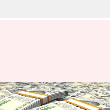
புதிய வீழ்ச்சியை எட்டிய
அமெரிக்க டாலருக்கு
நிகரான இந்திய ரூபாய்