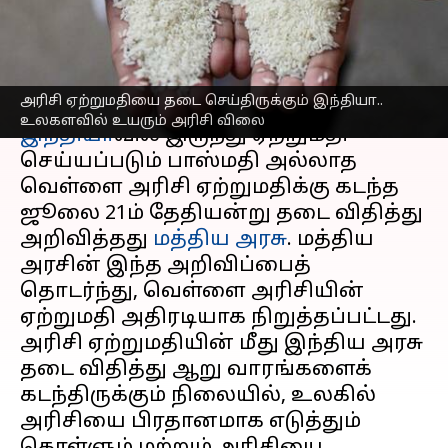
விலை!
எழுதியவர்
Sep 03, 2023
05:26 pm
Prasanna Venkatesh
செய்தி முன்னோட்டம்
அரிசி ஏற்றுமதியை தடை செய்திருக்கும் இந்தியா..
உலகளவில் உயரும் அரிசி விலை
இந்தியா
வில் இருந்து ஏற்றுமதி
செய்யப்படும் பாஸ்மதி அல்லாத
வெள்ளை அரிசி ஏற்றுமதிக்கு கடந்த
ஜூலை 21ம் தேதியன்று தடை விதித்து
அறிவித்தது
மத்திய அரசு
. மத்திய
அரசின் இந்த அறிவிப்பைத்
தொடர்ந்து, வெள்ளை அரிசியின்
ஏற்றுமதி அதிரடியாக நிறுத்தப்பட்டது.
அரிசி ஏற்றுமதியின் மீது இந்திய அரசு
தடை விதித்து ஆறு வாரங்களைக்
கடந்திருக்கும் நிலையில், உலகில்
அரிசியை பிரதானமாக எடுத்தும்