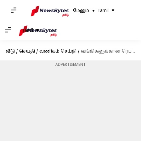
மேலும்
Tamil
Tamil
வீடு
/
செய்தி
/
வணிகம் செய்தி
/
வங்கிகளுக்கான ரெப்போ ரேட் விகிதத்தை 25 அடிப்படை புள்ளிகள் குறைத்தது ஆர்பிஐ
ADVERTISEMENT