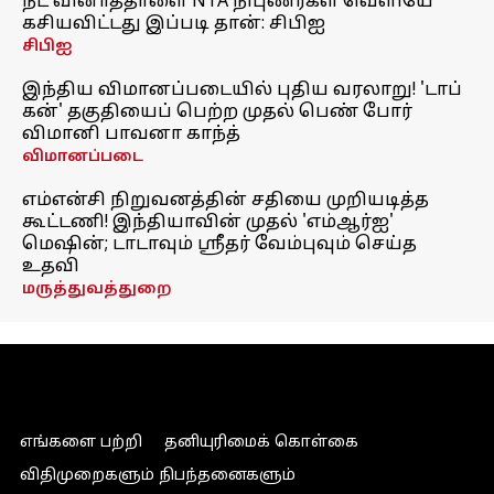
நீட் வினாத்தாளை NTA நிபுணர்கள் வெளியே
கசியவிட்டது இப்படி தான்: சிபிஐ
சிபிஐ
இந்திய விமானப்படையில் புதிய வரலாறு! 'டாப்
கன்' தகுதியைப் பெற்ற முதல் பெண் போர்
விமானி பாவனா காந்த்
விமானப்படை
எம்என்சி நிறுவனத்தின் சதியை முறியடித்த
கூட்டணி! இந்தியாவின் முதல் 'எம்ஆர்ஐ'
மெஷின்; டாடாவும் ஸ்ரீதர் வேம்புவும் செய்த
உதவி
மருத்துவத்துறை
எங்களை பற்றி
தனியுரிமைக் கொள்கை
விதிமுறைகளும் நிபந்தனைகளும்