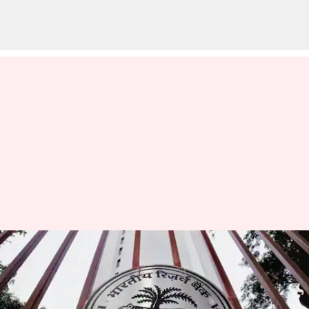
வங்கிகளுக்கான ரெப்போ
ரேட் விகிதத்தை 25
அடிப்படை புள்ளிகள்