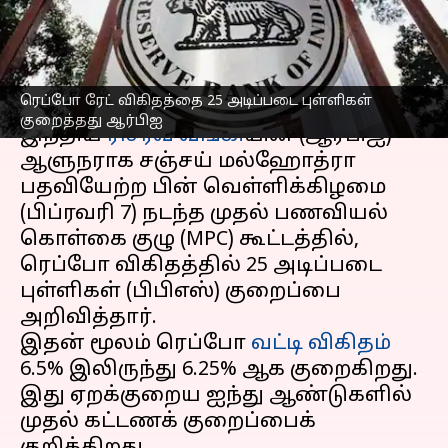
குறைத்தது ஆர்பிஐ
எழுதியவர்
Feb 07, 2025
10:54 am
Sekar Chinnappan
செய்தி முன்னோட்டம்
ரெப்போ ரேட் விகிதத்தை 25 அடிப்படை புள்ளிகள்
குறைத்தது ஆர்பிஐ
இந்திய
ரிசர்வ் வங்கி
யின் (ஆர்பிஐ)
ஆளுநராக சஞ்சய் மல்ஹோத்ரா
பதவியேற்ற பின் வெள்ளிக்கிழமை
(பிப்ரவரி 7) நடந்த முதல் பணவியல்
கொள்கை குழு (MPC) கூட்டத்தில்,
ரெப்போ விகிதத்தில் 25 அடிப்படை
புள்ளிகள் (பிபிஎஸ்) குறைப்பை
அறிவித்தார்.
இதன் மூலம் ரெப்போ
வட்டி விகிதம்
6.5% இலிருந்து 6.25% ஆக குறைகிறது.
இது ஏறக்குறைய ஐந்து ஆண்டுகளில்
முதல் கட்டணக் குறைப்பைக்