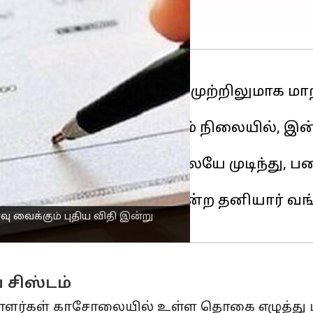
் காசோலை தீர்வு முறையை முற்றிலுமாக மாற்
்டு வேலை நாட்கள் ஆகும் நிலையில், இன்ற
நடைமுறைக்கு வந்துள்ளது.
் சில மணி நேரங்களிலேயே முடிந்து, பணம்
ி மற்றும் ஐசிஐசிஐ போன்ற தனியார் வங்
வைக்கும் புதிய விதி இன்று
 சிஸ்டம்
ையாளர்கள் காசோலையில் உள்ள தொகை எழுத்து ம