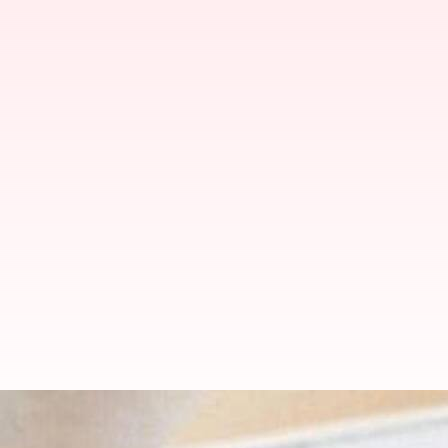
இனி காசோலையை பணமாக்க 
அமலுக்கு வந்தது ஆர்பிஐயி