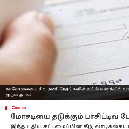
எழுதியவர்
Oct 04, 2025
03:13 pm
Sekar Chinnappan
செய்தி முன்னோட்டம்
இந்திய ரிசர்வ் வங்கி (
ஆர்பிஐ
) நாட்டின
செயல்படுத்தி உள்ளது.
முந்தைய காசோலை தீர்வு முறைக்கு இரண
தீர்வு (Continuous Settlement) அமைப்பு 
இதன் மூலம், காசோலைப் பரிவர்த்தனைகள
காணப்படும்.
இந்த விரைவான அமைப்பை ஹெச்டிஎஃப்ச
காசோலையை சில மணி நேரங்களில் வங்கி கணக்கில் வரவு 
முதல் அமல்
மோசடி
மோசடியை தடுக்கும் பாசிட்டிவ் பே
இந்த புதிய கட்டமைப்பின் கீழ், வாடிக்க