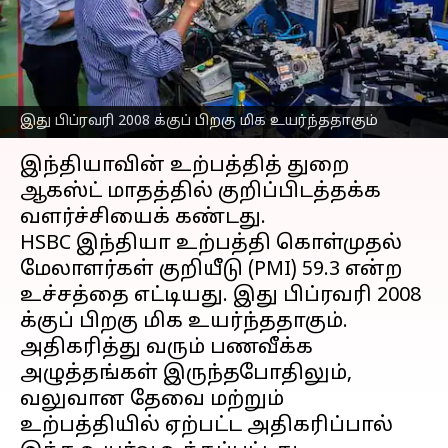
ஆண்டுகளில் இல்லாத
அளவுக்கு உயர்ந்துள்ளது
எழுதியவர்
Sep 01, 2025
05:25 pm
Venkatalakshmi V
இது பிப்ரவரி 2008 க்குப் பிறகு மிக உயர்ந்ததாகும்
செய்தி முன்னோட்டம்
இந்தியாவின் உற்பத்தித் துறை
ஆகஸ்ட் மாதத்தில் குறிப்பிடத்தக்க
வளர்ச்சியைக் கண்டது.
HSBC இந்தியா உற்பத்தி கொள்முதல்
மேலாளர்கள் குறியீடு (PMI) 59.3 என்ற
உச்சத்தை எட்டியது. இது பிப்ரவரி 2008
க்குப் பிறகு மிக உயர்ந்ததாகும்.
அதிகரித்து வரும் பணவீக்க
அழுத்தங்கள் இருந்தபோதிலும்,
வலுவான தேவை மற்றும்
உற்பத்தியில் ஏற்பட்ட அதிகரிப்பால்