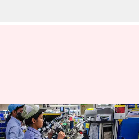
இந்தியாவின் உற்பத்தித்
துறை வளர்ச்சி ஆகஸ்ட்
மாதத்தில் 17