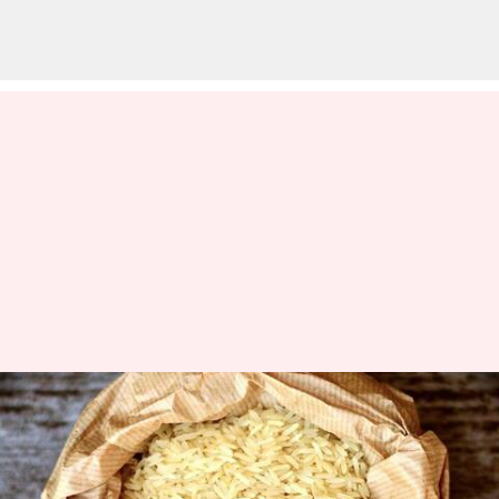
17,082 கோடி மதிப்பிலான
செறிவூட்டப்பட்ட
அரிசிக்கான திட்டத்திற்கு