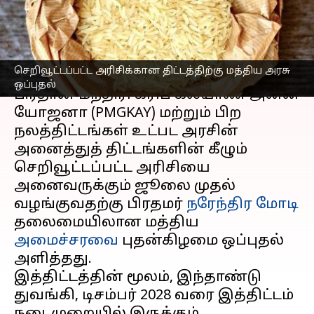
மத்திய அரசு ஒப்புதல்
எழுதியவர்
Oct 09, 2024
04:48 pm
Venkatalakshmi V
செய்தி முன்னோட்டம்
செறிவூட்டப்பட்ட அரிசிக்கான திட்டத்திற்கு மத்திய அரசு
ஒப்புதல்
பிரதான் மந்திரி கரிப் கல்யாண் அன்ன
யோஜனா (PMGKAY) மற்றும் பிற
நலத்திட்டங்கள் உட்பட அரசின்
அனைத்துத் திட்டங்களின் கீழும்
செறிவூட்டப்பட்ட அரிசியை
அனைவருக்கும் ஜூலை முதல்
வழங்குவதற்கு பிரதமர்
நரேந்திர மோடி
தலைமையிலான மத்திய
அமைச்சரவை
புதன்கிழமை ஒப்புதல்
அளித்தது.
இத்திட்டத்தின் மூலம், இந்தாண்டு
துவங்கி, டிசம்பர் 2028 வரை இத்திட்டம்