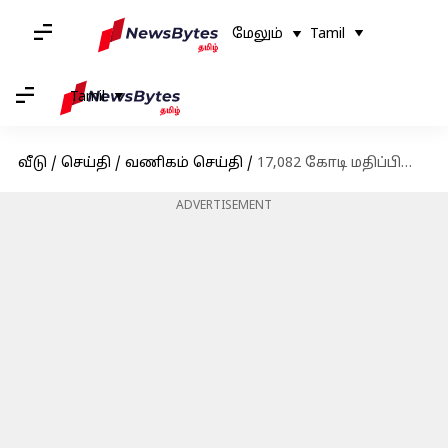
மேலும்
Tamil
Tamil
வீடு
/
செய்தி
/
வணிகம் செய்தி
/
17,082 கோடி மதிப்பிலான செறிவூட்டப்பட்ட அரிசிக்கான திட்டத்திற்கு மத்திய அரசு ஒப்புதல்
ADVERTISEMENT