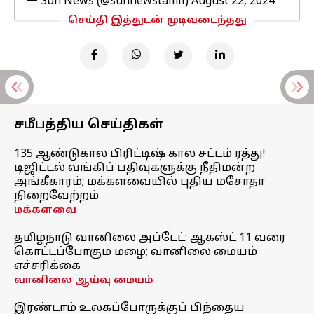
— Sun News (@sunnewstamil)
August 22, 2024
செய்தி இத்துடன் முடிவடைந்தது
சமீபத்திய செய்திகள்
135 ஆண்டுகால பிரிட்டிஷ் கால சட்டம் ரத்து!
டிஜிட்டல் வங்கிப் பதிவுகளுக்கு நீதிமன்ற
அங்கீகாரம்; மக்களவையில் புதிய மசோதா
நிறைவேற்றம்
மக்களவை
தமிழ்நாடு வானிலை அப்டேட்: ஆகஸ்ட் 11 வரை
கொட்டப்போகும் மழை; வானிலை மையம்
எச்சரிக்கை
வானிலை ஆய்வு மையம்
இரண்டாம் உலகப்போருக்குப் பிந்தைய