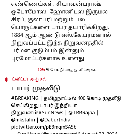
எண்ணெய்கள், சியாவன்ப்ராஷ்,
ஓடோமோஸ், ஹோனிடஸ் இருமல்
சிரப், குலாபரி மற்றும் பல
பொருட்களை டாபர் தயாரிக்கிறது.
1884 ஆம் ஆண்டு எஸ்.கே.பர்மனால்
நிறுவப்பட்ட இந்த நிறுவனத்தில்
பர்மன் குடும்பம் இன்னும்
புரமோட்டர்களாக உள்ளது.
50%
% செய்தி படித்து விட்டீர்கள்
ட்விட்டர் அஞ்சல்
டாபர் முதலீடு
#BREAKING
| தமிழ்நாட்டில் ₹400 கோடி முதலீடு
செய்கிறது டாபர் இந்தியா
நிறுவனம்!
#SunNews
|
@TRBRajaa
|
@mkstalin
|
@DaburIndia
pic.twitter.com/pE3mqmSA5b