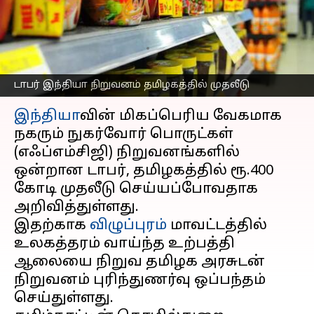
தமிழக அரசுடன் டாபர்
நிறுவனம் ஒப்பந்தம்
எழுதியவர்
Aug 22, 2024
03:45 pm
Sekar Chinnappan
டாபர் இந்தியா நிறுவனம் தமிழகத்தில் முதலீடு
செய்தி முன்னோட்டம்
இந்தியா
வின் மிகப்பெரிய வேகமாக
நகரும் நுகர்வோர் பொருட்கள்
(எஃப்எம்சிஜி) நிறுவனங்களில்
ஒன்றான டாபர், தமிழகத்தில் ரூ.400
கோடி முதலீடு செய்யப்போவதாக
அறிவித்துள்ளது.
இதற்காக
விழுப்புரம்
மாவட்டத்தில்
உலகத்தரம் வாய்ந்த உற்பத்தி
ஆலையை நிறுவ தமிழக அரசுடன்
நிறுவனம் புரிந்துணர்வு ஒப்பந்தம்
செய்துள்ளது.