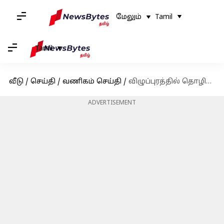
மேலும்
Tamil
Tamil
வீடு
/
செய்தி
/
வணிகம் செய்தி
/
விழுப்புரத்தில் தொழிற்சாலை; ரூ.400 கோடி முதலீடு செய்ய தமிழக அரசுடன் டாபர் நிறுவனம் ஒப்பந்தம்
ADVERTISEMENT