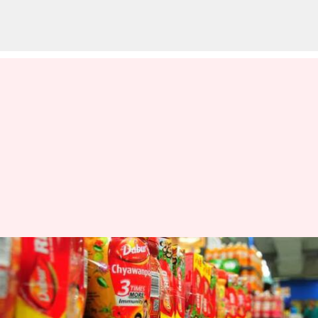
விழுப்புரத்தில்
தொழிற்சாலை; ரூ.400
கோடி முதலீடு செய்ய