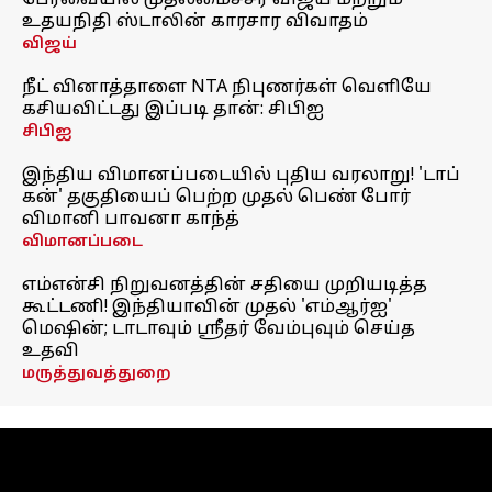
பேரவையில் முதலமைச்சர் விஜய் மற்றும்
உதயநிதி ஸ்டாலின் காரசார விவாதம்
விஜய்
நீட் வினாத்தாளை NTA நிபுணர்கள் வெளியே
கசியவிட்டது இப்படி தான்: சிபிஐ
சிபிஐ
இந்திய விமானப்படையில் புதிய வரலாறு! 'டாப்
கன்' தகுதியைப் பெற்ற முதல் பெண் போர்
விமானி பாவனா காந்த்
விமானப்படை
எம்என்சி நிறுவனத்தின் சதியை முறியடித்த
கூட்டணி! இந்தியாவின் முதல் 'எம்ஆர்ஐ'
மெஷின்; டாடாவும் ஸ்ரீதர் வேம்புவும் செய்த
உதவி
மருத்துவத்துறை