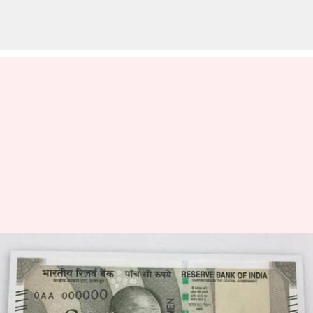
ஐந்து ஆண்டுகளில் ₹500
கள்ள நோட்டுகளின்
புழக்கம் 317% அதிகரிப்பு;