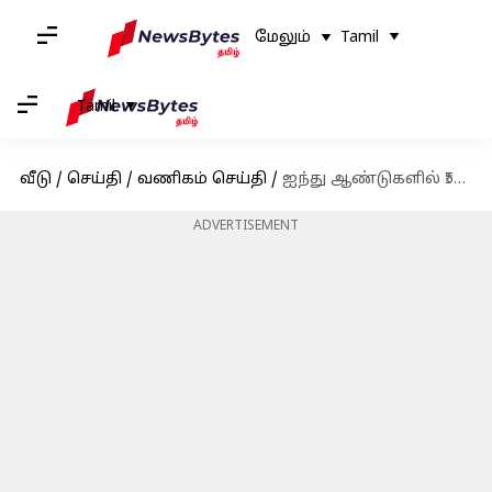
மேலும்
Tamil
Tamil
வீடு
/
செய்தி
/
வணிகம் செய்தி
/
ஐந்து ஆண்டுகளில் ₹500 கள்ள நோட்டுகளின் புழக்கம் 317% அதிகரிப்பு; மத்திய அரசு தகவல்
ADVERTISEMENT