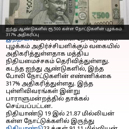
மத்திய அரசு தகவல்
எழுதியவர்
Nov 25, 2024
07:45 pm
Sekar Chinnappan
செய்தி முன்னோட்டம்
ஐந்து ஆண்டுகளில் ரூ.500 கள்ள நோட்டுகளின் புழக்கம்
317% அதிகரிப்பு
இந்தியா
வில் ₹500 கள்ள நோட்டுகளின்
புழக்கம் அதிர்ச்சியளிக்கும் வகையில்
அதிகரித்துள்ளதாக மத்திய
நிதியமைச்சகம் தெரிவித்துள்ளது.
கடந்த ஐந்து ஆண்டுகளில், இந்த
போலி நோட்டுகளின் எண்ணிக்கை
317% அதிகரித்துள்ளது. இந்த
புள்ளிவிவரங்கள் இன்று
பாராளுமன்றத்தில் தாக்கல்
செய்யப்பட்டன.
நிதியாண்டு 19 இல் 21.87 மில்லியன்
கள்ள நோட்டுக்களில் இருந்து