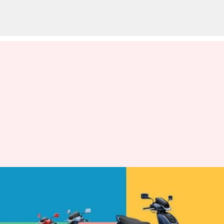
iQube எலெக்ட்ரிக்
ஸ்கூட்டரின் விலையை
உயர்த்தி அறிவித்தது