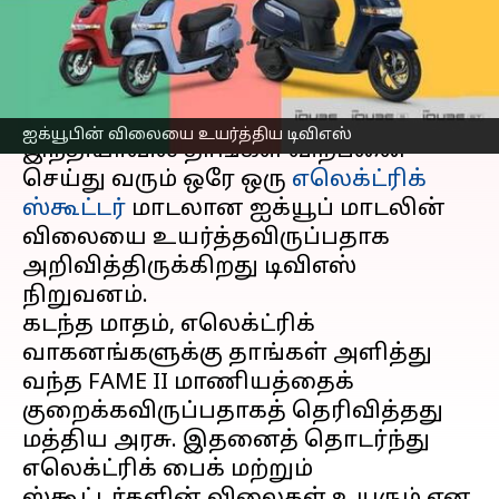
டிவிஎஸ்
எழுதியவர்
Jun 15, 2023
12:46 pm
Prasanna Venkatesh
செய்தி முன்னோட்டம்
ஐக்யூபின் விலையை உயர்த்திய டிவிஎஸ்
இந்தியாவில் தாங்கள் விற்பனை
செய்து வரும் ஒரே ஒரு
எலெக்ட்ரிக்
ஸ்கூட்டர்
மாடலான ஐக்யூப் மாடலின்
விலையை உயர்த்தவிருப்பதாக
அறிவித்திருக்கிறது டிவிஎஸ்
நிறுவனம்.
கடந்த மாதம், எலெக்ட்ரிக்
வாகனங்களுக்கு தாங்கள் அளித்து
வந்த FAME II மாணியத்தைக்
குறைக்கவிருப்பதாகத் தெரிவித்தது
மத்திய அரசு. இதனைத் தொடர்ந்து
எலெக்ட்ரிக் பைக் மற்றும்