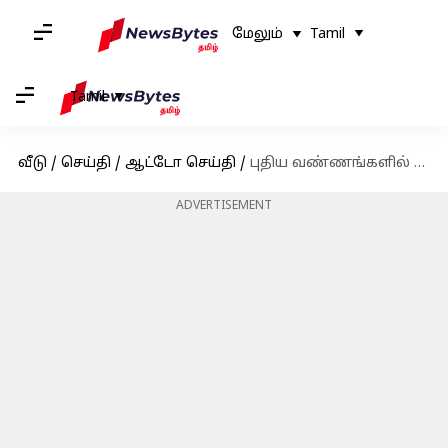
மேலும்
Tamil
Tamil
வீடு
/
செய்தி
/
ஆட்டோ செய்தி
/
புதிய வண்ணங்களில் அறிமுகம் ஆகியுள்ளது ஓலா எஸ்1, எஸ்1 ப்ரோ 'கெருவா'
ADVERTISEMENT