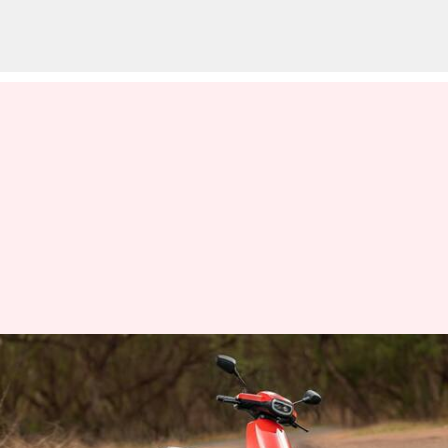
புதிய வண்ணங்களில்
அறிமுகம் ஆகியுள்ளது
ஓலா எஸ்1, எஸ்1 ப்ரோ