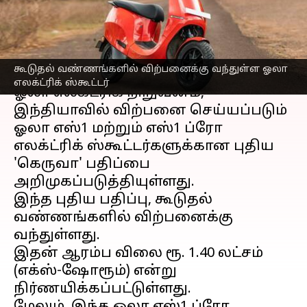
'கெருவா'
எழுதியவர்
Jan 10, 2023
09:14 am
Venkatalakshmi V
செய்தி முன்னோட்டம்
கூடுதல் வண்ணங்களில் விற்பனைக்கு வந்துள்ள ஓலா
எலக்ட்ரிக் ஸ்கூட்டர்
ஓலா எலக்ட்ரிக் நிறுவனம்,
இந்தியாவில் விற்பனை செய்யப்படும்
ஓலா எஸ்1 மற்றும் எஸ்1 ப்ரோ
எலக்ட்ரிக் ஸ்கூட்டர்களுக்கான புதிய
'கெருவா' பதிப்பை
அறிமுகப்படுத்தியுள்ளது.
இந்த புதிய பதிப்பு, கூடுதல்
வண்ணங்களில் விற்பனைக்கு
வந்துள்ளது.
இதன் ஆரம்ப விலை ரூ. 1.40 லட்சம்
(எக்ஸ்-ஷோரூம்) என்று
நிர்ணயிக்கப்பட்டுள்ளது.