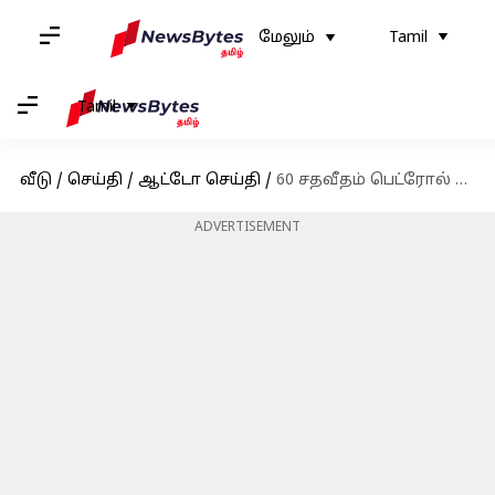
மேலும்
Tamil
Tamil
வீடு
/
செய்தி
/
ஆட்டோ செய்தி
/
60 சதவீதம் பெட்ரோல் என்ஜின்களை விரைவில் நிறுத்த நிசான் கார் நிறுவனம் முடிவு
ADVERTISEMENT