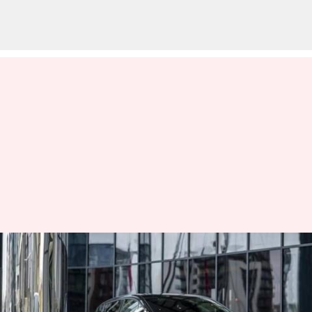
60 சதவீதம் பெட்ரோல்
என்ஜின்களை விரைவில்
நிறுத்த நிசான் கார்