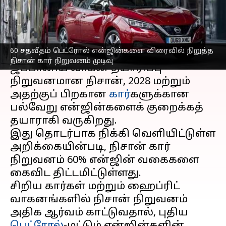
நிறுவனம் முடிவு
எழுதியவர்
Nov 29, 2023
05:55 pm
Sekar Chinnappan
செய்தி முன்னோட்டம்
60 சதவீதம் பெட்ரோல் என்ஜின்களை விரைவில் நிறுத்த
நிசான் கார் நிறுவனம் முடிவு
ஜப்பானிய வாகன தயாரிப்பு
நிறுவனமான நிசான், 2028 மற்றும்
அதற்குப் பிறகான
கார்
களுக்கான
பல்வேறு என்ஜின்களைக் குறைக்கத்
தயாராகி வருகிறது.
இது தொடர்பாக நிக்கி வெளியிட்டுள்ள
அறிக்கையின்படி, நிசான் கார்
நிறுவனம் 60% என்ஜின் வகைகளை
கைவிட திட்டமிட்டுள்ளது.
சிறிய கார்கள் மற்றும் ஹைப்ரிட்
வாகனங்களில் நிசான் நிறுவனம்
அதிக ஆர்வம் காட்டுவதால், புதிய