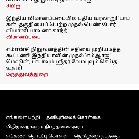
கசியவிட்டது இப்படி தான்: சிபிஐ
சிபிஐ
இந்திய விமானப்படையில் புதிய வரலாறு! 'டாப்
கன்' தகுதியைப் பெற்ற முதல் பெண் போர்
விமானி பாவனா காந்த்
விமானப்படை
எம்என்சி நிறுவனத்தின் சதியை முறியடித்த
கூட்டணி! இந்தியாவின் முதல் 'எம்ஆர்ஐ'
மெஷின்; டாடாவும் ஸ்ரீதர் வேம்புவும் செய்த
உதவி
மருத்துவத்துறை
எங்களை பற்றி
தனியுரிமைக் கொள்கை
விதிமுறைகளும் நிபந்தனைகளும்
எங்களை தொடர்பு கொள்ள
நெறிமுறை நடத்தை