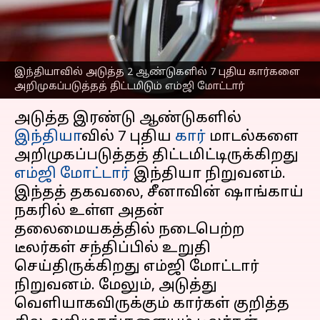
அறிமுகப்படுத்தத்
திட்டமிடும் எம்ஜி மோட்டார்
எழுதியவர்
Dec 31, 2023
11:15 am
Prasanna Venkatesh
இந்தியாவில் அடுத்த 2 ஆண்டுகளில் 7 புதிய கார்களை
அறிமுகப்படுத்தத் திட்டமிடும் எம்ஜி மோட்டார்
செய்தி முன்னோட்டம்
அடுத்த இரண்டு ஆண்டுகளில்
இந்தியா
வில் 7 புதிய
கார்
மாடல்களை
அறிமுகப்படுத்தத் திட்டமிட்டிருக்கிறது
எம்ஜி மோட்டார்
இந்தியா நிறுவனம்.
இந்தத் தகவலை, சீனாவின் ஷாங்காய்
நகரில் உள்ள அதன்
தலைமையகத்தில் நடைபெற்ற
டீலர்கள் சந்திப்பில் உறுதி
செய்திருக்கிறது எம்ஜி மோட்டார்
நிறுவனம். மேலும், அடுத்து
வெளியாகவிருக்கும் கார்கள் குறித்த