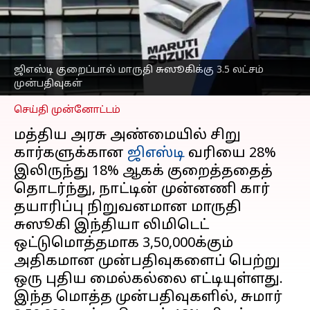
குறைப்பால் மாருதி
சுஸூகிக்கு 3.5 லட்சம்
முன்பதிவுகள்
எழுதியவர்
Nov 01, 2025
12:31 pm
ஜிஎஸ்டி குறைப்பால் மாருதி சுஸூகிக்கு 3.5 லட்சம்
Sekar Chinnappan
முன்பதிவுகள்
செய்தி முன்னோட்டம்
மத்திய அரசு அண்மையில் சிறு
கார்களுக்கான
ஜிஎஸ்டி
வரியை 28%
இலிருந்து 18% ஆகக் குறைத்ததைத்
தொடர்ந்து, நாட்டின் முன்னணி கார்
தயாரிப்பு நிறுவனமான மாருதி
சுஸூகி இந்தியா லிமிடெட்
ஒட்டுமொத்தமாக 3,50,000க்கும்
அதிகமான முன்பதிவுகளைப் பெற்று
ஒரு புதிய மைல்கல்லை எட்டியுள்ளது.
இந்த மொத்த முன்பதிவுகளில், சுமார்