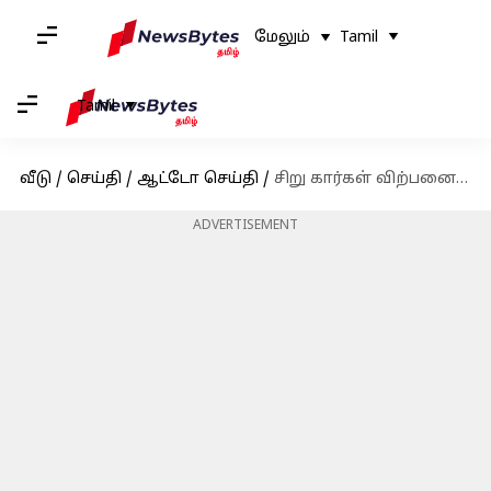
மேலும்
Tamil
Tamil
வீடு
/
செய்தி
/
ஆட்டோ செய்தி
/
சிறு கார்கள் விற்பனையில் புதிய எழுச்சி; ஜிஎஸ்டி குறைப்பால் மாருதி சுஸூகிக்கு 3.5 லட்சம் முன்பதிவுகள்
ADVERTISEMENT