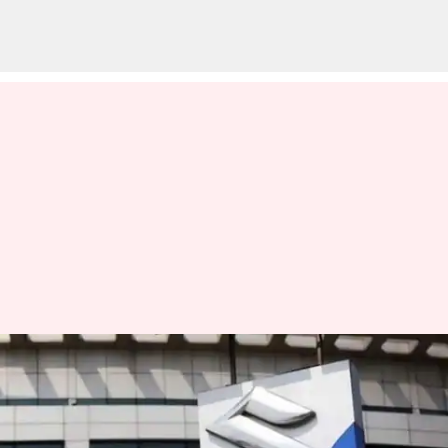
சிறு கார்கள்
விற்பனையில் புதிய
எழுச்சி; ஜிஎஸ்டி