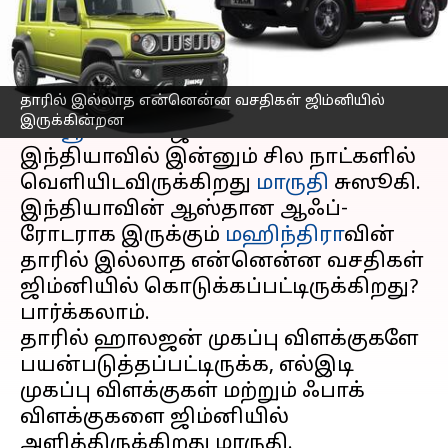
எழுதியவர்
Jun 04, 2023
08:42 am
Prasanna Venkatesh
செய்தி முன்னோட்டம்
தாரில் இல்லாத என்னென்ன வசதிகள் ஜிம்னியில்
தங்களுடைய புதிய ஆஃப்-ரோடர்
இருக்கின்றன
எஸ்யூவி
யான ஜிம்னியை
இந்தியாவில் இன்னும் சில நாட்களில்
வெளியிடவிருக்கிறது
மாருதி
சுஸூகி.
இந்தியாவின் ஆஸ்தான ஆஃப்-
ரோடராக இருக்கும்
மஹிந்திரா
வின்
தாரில் இல்லாத என்னென்ன வசதிகள்
ஜிம்னியில் கொடுக்கப்பட்டிருக்கிறது?
பார்க்கலாம்.
தாரில் ஹாலஜன் முகப்பு விளக்குகளே
பயன்படுத்தப்பட்டிருக்க, எல்இடி
முகப்பு விளக்குகள் மற்றும் ஃபாக்
விளக்குகளை ஜிம்னியில்
அளித்திருக்கிறது மாருதி.