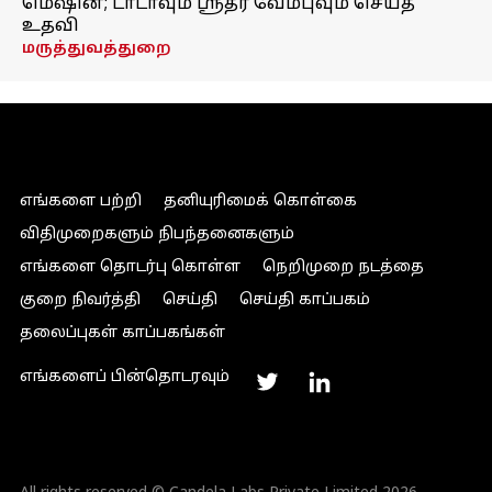
மெஷின்; டாடாவும் ஸ்ரீதர் வேம்புவும் செய்த
உதவி
மருத்துவத்துறை
எங்களை பற்றி
தனியுரிமைக் கொள்கை
விதிமுறைகளும் நிபந்தனைகளும்
எங்களை தொடர்பு கொள்ள
நெறிமுறை நடத்தை
குறை நிவர்த்தி
செய்தி
செய்தி காப்பகம்
தலைப்புகள் காப்பகங்கள்
எங்களைப் பின்தொடரவும்