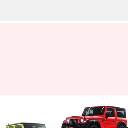
தார் vs ஜிம்னி.. என்னென
வசதிகள் ஜிம்னியில்
இருக்கின்றன?