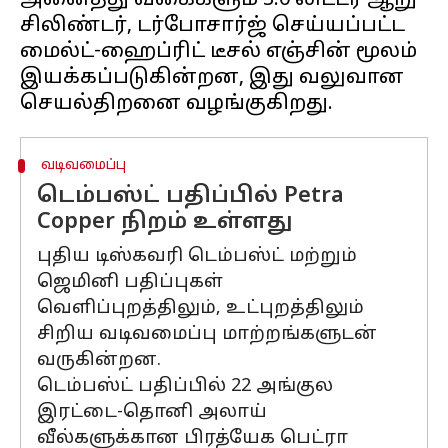
அனைத்து வகைகளும் 3.0 லிட்டர் ஆறு
சிலிண்டர், டர்போசார்ஜ் செய்யப்பட்ட
மைல்ட்-ஹைப்ரிட் டீசல் எஞ்சின் மூலம்
இயக்கப்படுகின்றன, இது வலுவான
வடிவமைப்பு
டெம்பஸ்ட் பதிப்பில் Petra
Copper நிறம் உள்ளது
புதிய டிஸ்கவரி டெம்பஸ்ட் மற்றும்
ஜெமினி பதிப்புகள்
வெளிப்புறத்திலும், உட்புறத்திலும்
சிறிய வடிவமைப்பு மாற்றங்களுடன்
வருகின்றன.
டெம்பஸ்ட் பதிப்பில் 22 அங்குல
இரட்டை-தொனி அலாய்
வீல்களுக்கான பிரத்யேக பெட்ரா