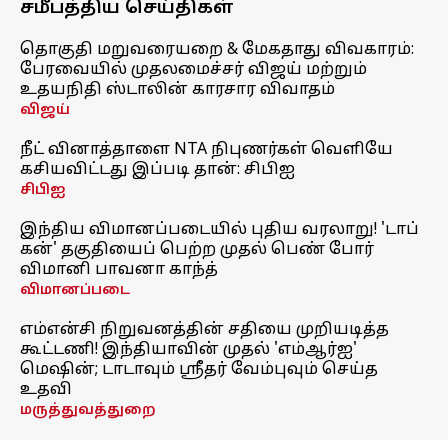
சமீபத்திய செய்திகள்
தொகுதி மறுவரையறை & மேகதாது விவகாரம்:
பேரவையில் முதலமைச்சர் விஜய் மற்றும்
உதயநிதி ஸ்டாலின் காரசார விவாதம்
விஜய்
நீட் வினாத்தாளை NTA நிபுணர்கள் வெளியே
கசியவிட்டது இப்படி தான்: சிபிஐ
சிபிஐ
இந்திய விமானப்படையில் புதிய வரலாறு! 'டாப்
கன்' தகுதியைப் பெற்ற முதல் பெண் போர்
விமானி பாவனா காந்த்
விமானப்படை
எம்என்சி நிறுவனத்தின் சதியை முறியடித்த
கூட்டணி! இந்தியாவின் முதல் 'எம்ஆர்ஐ'
மெஷின்; டாடாவும் ஸ்ரீதர் வேம்புவும் செய்த
உதவி
மருத்துவத்துறை