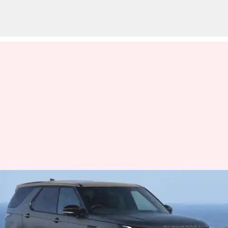
லேண்ட் ரோவர் டிஸ்கவரி
ஜெமினி, டெம்பஸ்ட்
பதிப்புகளுடன்