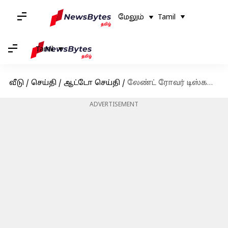
மேலும்
Tamil
Tamil
வீடு
/
செய்தி
/
ஆட்டோ செய்தி
/
லேண்ட் ரோவர் டிஸ்கவரி ஜெமினி, டெம்பஸ்ட் பதிப்புகளுடன் இந்தியாவில் அறிமுகம்
ADVERTISEMENT