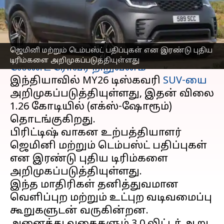
இந்தியாவில் அறிமுகம்
எழுதியவர்
Oct 14, 2025
05:00 pm
Venkatalakshmi V
செய்தி முன்னோட்டம்
ஜெமினி மற்றும் டெம்பஸ்ட் பதிப்புகள் என இரண்டு புதிய
டிரிம்களை அறிமுகப்படுத்தியுள்ளது
லேண்ட் ரோவர் நிறுவனம்
இந்தியாவில் MY26 டிஸ்கவரி
SUV-யை
அறிமுகப்படுத்தியுள்ளது, இதன் விலை
₹1.26 கோடியில் (எக்ஸ்-ஷோரூம்)
தொடங்குகிறது.
பிரிட்டிஷ் வாகன உற்பத்தியாளர்
ஜெமினி மற்றும் டெம்பஸ்ட் பதிப்புகள்
என இரண்டு புதிய டிரிம்களை
அறிமுகப்படுத்தியுள்ளது.
இந்த மாதிரிகள் தனித்துவமான
வெளிப்புற மற்றும் உட்புற வடிவமைப்பு
கூறுகளுடன் வருகின்றன.