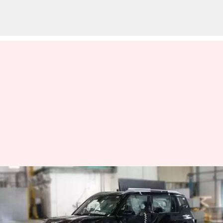
பாதுகாப்பு தர
சோதனையில் 5 ஸ்டார்
ரேட்டிங் பெற்றது கியா