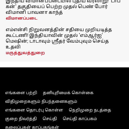
இந்திய விமானப்படையில் புதிய வரலாறு! 'டாப்
கன்' தகுதியைப் பெற்ற முதல் பெண் போர்
விமானி பாவனா காந்த்
விமானப்படை
எம்என்சி நிறுவனத்தின் சதியை முறியடித்த
கூட்டணி! இந்தியாவின் முதல் 'எம்ஆர்ஐ'
மெஷின்; டாடாவும் ஸ்ரீதர் வேம்புவும் செய்த
உதவி
மருத்துவத்துறை
எங்களை பற்றி
தனியுரிமைக் கொள்கை
விதிமுறைகளும் நிபந்தனைகளும்
எங்களை தொடர்பு கொள்ள
நெறிமுறை நடத்தை
குறை நிவர்த்தி
செய்தி
செய்தி காப்பகம்
தலைப்புகள் காப்பகங்கள்