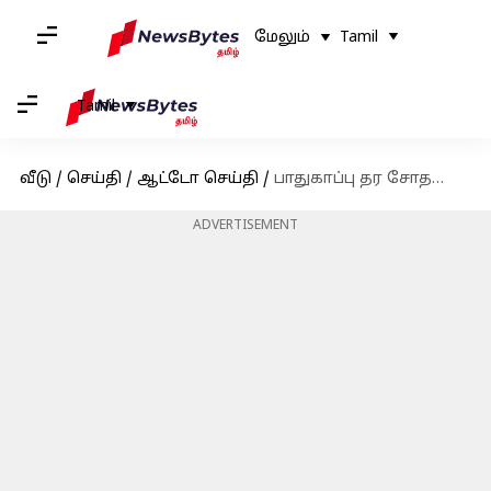
மேலும்
Tamil
Tamil
வீடு
/
செய்தி
/
ஆட்டோ செய்தி
/
பாதுகாப்பு தர சோதனையில் 5 ஸ்டார் ரேட்டிங் பெற்றது கியா சிரோஸ் எஸ்யூவி கார்
ADVERTISEMENT