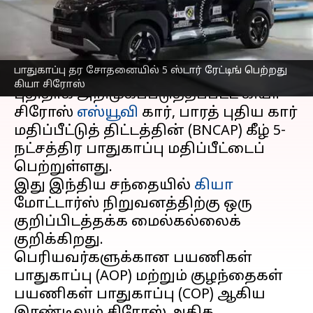
சிரோஸ் எஸ்யூவி கார்
எழுதியவர்
Apr 12, 2025
03:17 pm
Sekar Chinnappan
செய்தி முன்னோட்டம்
பாதுகாப்பு தர சோதனையில் 5 ஸ்டார் ரேட்டிங் பெற்றது
கியா சிரோஸ்
புதிதாக அறிமுகப்படுத்தப்பட்ட கியா
சிரோஸ்
எஸ்யூவி
கார், பாரத் புதிய கார்
மதிப்பீட்டுத் திட்டத்தின் (BNCAP) கீழ் 5-
நட்சத்திர பாதுகாப்பு மதிப்பீட்டைப்
பெற்றுள்ளது.
இது இந்திய சந்தையில்
கியா
மோட்டார்ஸ் நிறுவனத்திற்கு ஒரு
குறிப்பிடத்தக்க மைல்கல்லைக்
குறிக்கிறது.
பெரியவர்களுக்கான பயணிகள்
பாதுகாப்பு (AOP) மற்றும் குழந்தைகள்
பயணிகள் பாதுகாப்பு (COP) ஆகிய