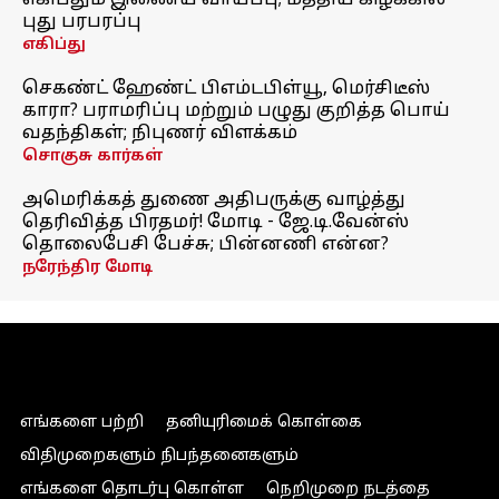
எகிப்தும் இணைய வாய்ப்பு; மத்திய கிழக்கில்
புது பரபரப்பு
எகிப்து
செகண்ட் ஹேண்ட் பிஎம்டபிள்யூ, மெர்சிடீஸ்
காரா? பராமரிப்பு மற்றும் பழுது குறித்த பொய்
வதந்திகள்; நிபுணர் விளக்கம்
சொகுசு கார்கள்
அமெரிக்கத் துணை அதிபருக்கு வாழ்த்து
தெரிவித்த பிரதமர்! மோடி - ஜே.டி.வேன்ஸ்
தொலைபேசி பேச்சு; பின்னணி என்ன?
நரேந்திர மோடி
எங்களை பற்றி
தனியுரிமைக் கொள்கை
விதிமுறைகளும் நிபந்தனைகளும்
எங்களை தொடர்பு கொள்ள
நெறிமுறை நடத்தை