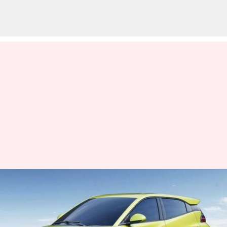
BYD-யின் புதிய
எலெக்ட்ரிக் ஹேட்ச்பேக்
கார்.. என்னென்ன