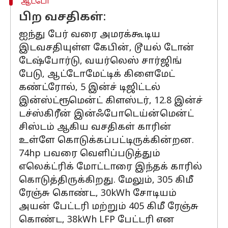
ஆட்டோ
பிற வசதிகள்:
ஐந்து பேர் வரை அமரக்கூடிய
இடவசதியுள்ள கேபின், டூயல் டோன்
டேஷ்போர்டு, வயர்லெஸ் சார்ஜிங்
பேடு, ஆட்டோமேட்டிக் கிளைமேட்
கண்ட்ரோல், 5 இன்ச் டிஜிட்டல்
இன்ஸ்ட்ரூமென்ட் கிளஸ்டர், 12.8 இன்ச்
டச்ஸ்கிரீன் இன்ஃபோடெய்ன்மென்ட்
சிஸ்டம் ஆகிய வசதிகள் காரின்
உள்ளே கொடுக்கப்பட்டிருக்கின்றன.
74hp பவரை வெளிப்படுத்தும்
எலெக்ட்ரிக் மோட்டாரை இந்தக் காரில்
கொடுத்திருக்கிறது. மேலும், 305 கிமீ
ரேஞ்சு கொண்ட, 30kWh சோடியம்
அயன் பேட்டரி மற்றும் 405 கிமீ ரேஞ்சு
கொண்ட, 38kWh LFP பேட்டரி என