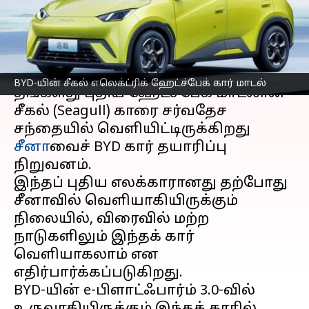
வசதிகள்?
எழுதியவர்
Apr 24, 2023
08:38 am
Prasanna Venkatesh
செய்தி முன்னோட்டம்
BYD-யின் சீகல் எலெக்ட்ரிக் ஹேட்ச்பேக் கார் மாடல்
தங்களது புதிய ஹேட்ச்பேக் மாடலான
சீகல் (Seagull) காரை சர்வதேச
சந்தையில் வெளியிட்டிருக்கிறது
சீனா
வைச் BYD கார் தயாரிப்பு
நிறுவனம்.
இந்தப் புதிய எலக்காரானது தற்போது
சீனாவில் வெளியாகியிருக்கும்
நிலையில், விரைவில் மற்ற
நாடுகளிலும் இந்தக் கார்
வெளியாகலாம் என
எதிர்பார்க்கப்படுகிறது.
BYD-யின் e-பிளாட்ஃபார்ம் 3.0-வில்