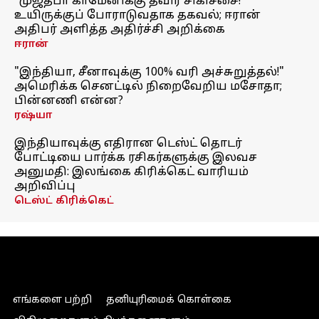
"முஜ்தபா காமேனிக்கு தீவிர சிகிச்சை!"
உயிருக்குப் போராடுவதாக தகவல்; ஈரான்
அதிபர் அளித்த அதிர்ச்சி அறிக்கை
ஈரான்
"இந்தியா, சீனாவுக்கு 100% வரி அச்சுறுத்தல்!"
அமெரிக்க செனட்டில் நிறைவேறிய மசோதா;
பின்னணி என்ன?
ரஷ்யா
இந்தியாவுக்கு எதிரான டெஸ்ட் தொடர்
போட்டியை பார்க்க ரசிகர்களுக்கு இலவச
அனுமதி: இலங்கை கிரிக்கெட் வாரியம்
அறிவிப்பு
டெஸ்ட் கிரிக்கெட்
எங்களை பற்றி
தனியுரிமைக் கொள்கை