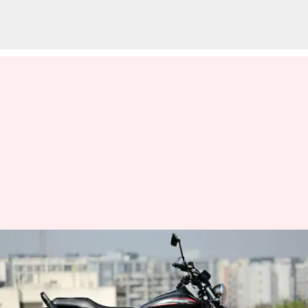
மீண்டும் வருகிறது
'அவெஞ்சர் 220 ஸ்ட்ரீட்'..
பஜாஜின் திட்டம் என்ன?