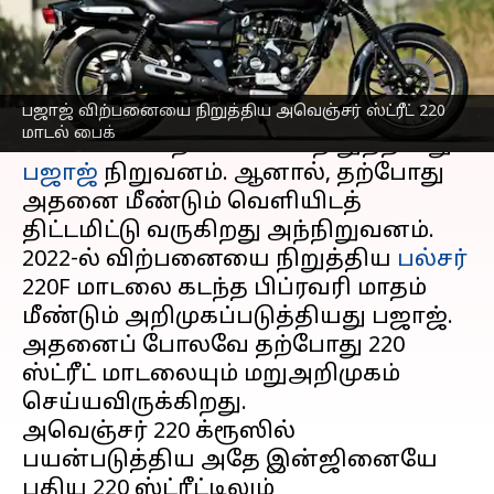
எழுதியவர்
May 10, 2023
03:30 pm
Prasanna Venkatesh
செய்தி முன்னோட்டம்
பஜாஜ் விற்பனையை நிறுத்திய அவெஞ்சர் ஸ்ட்ரீட் 220
2020-ம் ஆண்டு அவெஞ்சர் 220 ஸ்ட்ரீட்
மாடல் பைக்
பைக்கின் விற்பனையை நிறுத்தியது
பஜாஜ்
நிறுவனம். ஆனால், தற்போது
அதனை மீண்டும் வெளியிடத்
திட்டமிட்டு வருகிறது அந்நிறுவனம்.
2022-ல் விற்பனையை நிறுத்திய
பல்சர்
220F மாடலை கடந்த பிப்ரவரி மாதம்
மீண்டும் அறிமுகப்படுத்தியது பஜாஜ்.
அதனைப் போலவே தற்போது 220
ஸ்ட்ரீட் மாடலையும் மறுஅறிமுகம்
செய்யவிருக்கிறது.
அவெஞ்சர் 220 க்ரூஸில்
பயன்படுத்திய அதே இன்ஜினையே
புதிய 220 ஸ்ட்ரீட்டிலும்