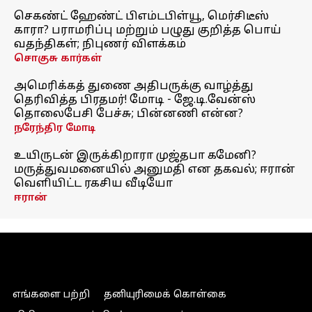
செகண்ட் ஹேண்ட் பிஎம்டபிள்யூ, மெர்சிடீஸ்
காரா? பராமரிப்பு மற்றும் பழுது குறித்த பொய்
வதந்திகள்; நிபுணர் விளக்கம்
சொகுசு கார்கள்
அமெரிக்கத் துணை அதிபருக்கு வாழ்த்து
தெரிவித்த பிரதமர்! மோடி - ஜே.டி.வேன்ஸ்
தொலைபேசி பேச்சு; பின்னணி என்ன?
நரேந்திர மோடி
உயிருடன் இருக்கிறாரா முஜ்தபா கமேனி?
மருத்துவமனையில் அனுமதி என தகவல்; ஈரான்
வெளியிட்ட ரகசிய வீடியோ
ஈரான்
எங்களை பற்றி
தனியுரிமைக் கொள்கை