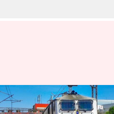
7 கட்ட சோதனைகளை
வெற்றிகரமாக கடந்த
'கவச்': இந்திய