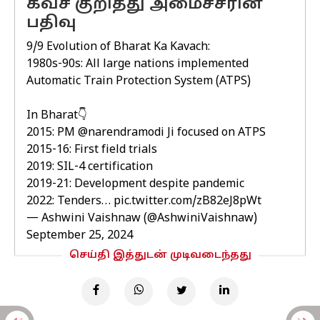
கவச் குறித்து அமைச்சரின்
பதிவு
9/9 Evolution of Bharat Ka Kavach:
1980s-90s: All large nations implemented
Automatic Train Protection System (ATPS)
In Bharat👇
2015: PM
@narendramodi
Ji focused on ATPS
2015-16: First field trials
2019: SIL-4 certification
2019-21: Development despite pandemic
2022: Tenders…
pic.twitter.com/zB82eJ8pWt
— Ashwini Vaishnaw (@AshwiniVaishnaw)
September 25, 2024
செய்தி இத்துடன் முடிவடைந்தது