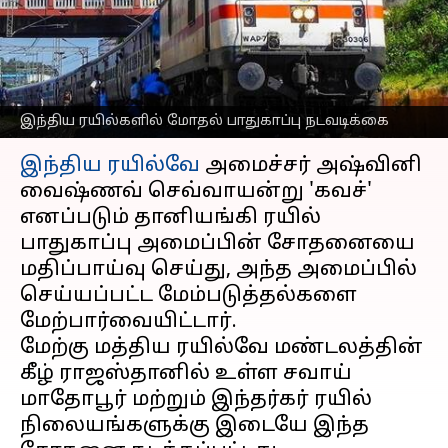
ரயில்களில் மோதல்
பாதுகாப்பு நடவடிக்கை
எழுதியவர்
Sep 26, 2024
09:50 am
Venkatalakshmi V
இந்திய ரயில்களில் மோதல் பாதுகாப்பு நடவடிக்கை
செய்தி முன்னோட்டம்
இந்திய ரயில்வே
அமைச்சர் அஷ்வினி
வைஷ்ணவ் செவ்வாயன்று 'கவச்'
எனப்படும் தானியங்கி ரயில்
பாதுகாப்பு அமைப்பின் சோதனையை
மதிப்பாய்வு செய்து, அந்த அமைப்பில்
செய்யப்பட்ட மேம்படுத்தல்களை
மேற்பார்வையிட்டார்.
மேற்கு மத்திய ரயில்வே மண்டலத்தின்
கீழ் ராஜஸ்தானில் உள்ள சவாய்
மாதோபூர் மற்றும் இந்தர்கர் ரயில்
நிலையங்களுக்கு இடையே இந்த