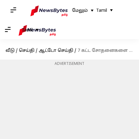
மேலும்
Tamil
Tamil
வீடு
/
செய்தி
/
ஆட்டோ செய்தி
/
7 கட்ட சோதனைகளை வெற்றிகரமாக கடந்த 'கவச்': இந்திய ரயில்களில் மோதல் பாதுகாப்பு நடவடிக்கை
ADVERTISEMENT